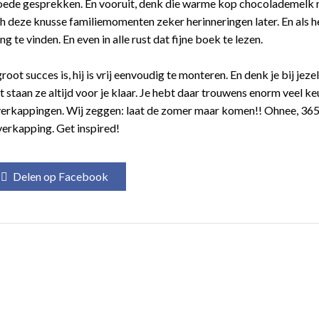
Goede gesprekken. En vooruit, denk die warme kop chocolademelk
ch deze knusse familiemomenten zeker herinneringen later. En als 
 te vinden. En even in alle rust dat fijne boek te lezen.
 succes is, hij is vrij eenvoudig te monteren. En denk je bij jezel
t staan ze altijd voor je klaar. Je hebt daar trouwens enorm veel ke
overkappingen. Wij zeggen: laat de zomer maar komen!! Ohnee, 36
overkapping. Get inspired!
Delen op Facebook