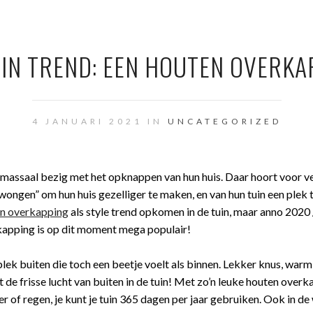
UIN TREND: EEN HOUTEN OVERKA
4 JANUARI 2021 IN
UNCATEGORIZED
n massaal bezig met het opknappen van hun huis. Daar hoort voor v
wongen” om hun huis gezelliger te maken, en van hun tuin een plek
n overkapping
als style trend opkomen in de tuin, maar anno 2020 
kapping is op dit moment mega populair!
lek buiten die toch een beetje voelt als binnen. Lekker knus, warm
t de frisse lucht van buiten in de tuin! Met zo’n leuke houten over
 of regen, je kunt je tuin 365 dagen per jaar gebruiken. Ook in de 