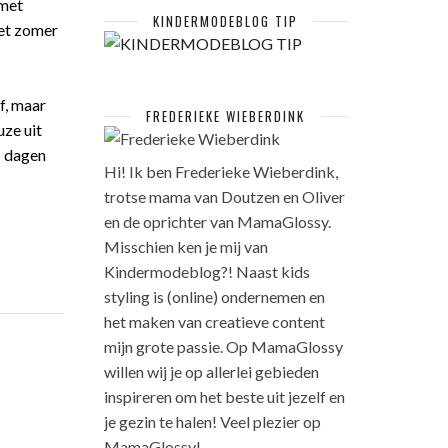
 met
KINDERMODEBLOG TIP
het zomer
f, maar
FREDERIEKE WIEBERDINK
uze uit
5 dagen
Hi! Ik ben Frederieke Wieberdink,
trotse mama van Doutzen en Oliver
en de oprichter van MamaGlossy.
Misschien ken je mij van
Kindermodeblog?! Naast kids
styling is (online) ondernemen en
het maken van creatieve content
mijn grote passie. Op MamaGlossy
willen wij je op allerlei gebieden
inspireren om het beste uit jezelf en
je gezin te halen! Veel plezier op
MamaGlossy!