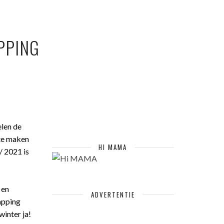
PPING
elen de
 te maken
HI MAMA
/ 2021 is
 en
ADVERTENTIE
kapping
winter ja!