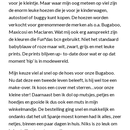
voor je kleintje. Maar waar mijn oog meteen op viel zijn
de enorm leuke hoezen die je voor je kinderwagen,
autostoel of buggy kunt kopen. De hoezen worden
verkocht voor gerenommeerde merken als o.a. Bugaboo,
Maxicosi en Maclaren. Wat mij ook erg aanspreekt zijn
de kleuren die Fun*das bcn gebruikt. Niet het standaard
babyblauw of roze maar wit, zwart, grijs en met leuke
prints. De prints blijven up- to-date door wat er op dat
moment ‘hip’ is in modewereld.
Mijn keuze viel al snel op de hoes voor onze Bugaboo.
Nu dat deze een tweede leven beleeft, is hij wel toe een
make-over. Ik koos een cover met sterren…voor onze
kleine ster! Daarnaast ben ik dol op mutsjes, petjes en
hoedjes en gooide ik dus ook een muts in mijn
winkelmandje. De bestelling ging snel en makkelijk en
ondanks dat het uit Spanje moest komen had ik alles, zeer
netjes, binnen een paar dagen in huis. Niks is zo leuk om