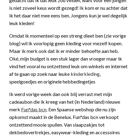
gedacht dat ik dat leuk zou vinden, want voor een jongen
is niet zoveel keus wordt gezegd! Ik kom er nu achter dat
ik het daar niet mee eens ben. Jongens kun je wel degelijk
leuk kleden!
Omdat ik momenteel op een streng dieet ben (zie vorige
blog) wil ik voorlopig geen kleding voor mezelf kopen.
Maar ik merk ook dat ik er minder behoefte aan heb.
Oké, mijn budget is een stuk lager dan vroeger maar ik
vind het vooral nu ontzettend leuk om winkels en internet
af te gaan op zoek naar leuke
kinderkleding
,
speelgoedjes en originele hebbedingetjes
Ik werd vorige week dan ook blij verrast met mijn
cadeaubon die ik kreeg van het (in Nederland) nieuwe
merk
Fun*das bcn
. Een Spaanse webshop die nu zijn
opkomst maakt in de Benelux. Fun*das bcn verkoopt
ontzettend mooie spullen. Van slaapzakjes tot
dekbedovertrekjes, easywear-kleding en accessoires