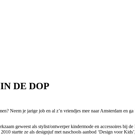
IN DE DOP
men? Neem je jarige job en al z’n vriendjes mee naar Amsterdam en ga le
erkzaam geweest als stylist/ontwerper kindermode en accessoires bij de B
 2010 startte ze als designjuf met naschools aanbod ‘Design voor Kids