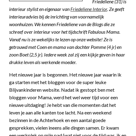
Friedeliene (31) is
interieur stylist en eigenaar van
Friedeliene Interior
. Ze geeft
interieuradvies bij de inrichting van voornamelijk
woonhuizen. We kennen Friedeliene van de Blogs die ze
schreef over interieur voor het tijdschrift Fabulous Mama.
Vanaf nu is ze wekelijks te lezen op onze website! Ze is
getrouwd met Coen en mama van dochter Pomme (4 jr) en
zoon Boet (2,5 jr). Iedere week zal zij een kijkje geven in haar
drukke leven als werkende moeder.
Het nieuwe jaar is begonnen. Het nieuwe jaar waarin ik
ga starten met het bloggen voor de super leuke
Blijvankinderen website. Nadat ik gestopt ben met
bloggen voor Mama, werd het wel weer tijd voor een
nieuwe uitdaging! Je hebt van die momenten dat het
leven je aan alle kanten toe lacht. Na een weekend
bezinnen in de Achterhoek en een aantal goede
gesprekken, vielen ineens alle dingen samen. Er kwam
een werkplek op mijn pad (wat niet voor de tijd was, ik en