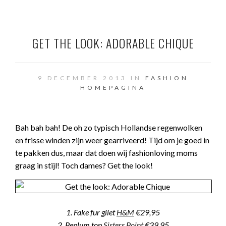
GET THE LOOK: ADORABLE CHIQUE
9 DECEMBER 2013 IN
FASHION
HOMEPAGINA
Bah bah bah! De oh zo typisch Hollandse regenwolken
en frisse winden zijn weer gearriveerd! Tijd om je goed in
te pakken dus, maar dat doen wij fashionloving moms
graag in stijl! Toch dames? Get the look!
1. Fake fur gilet
H&M
€29,95
2. Peplum top
Sisters Point
€39,95