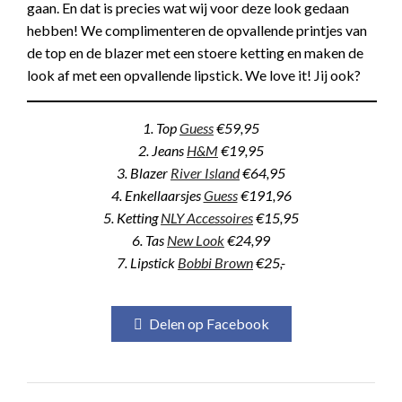
gaan. En dat is precies wat wij voor deze look gedaan
hebben! We complimenteren de opvallende printjes van
de top en de blazer met een stoere ketting en maken de
look af met een opvallende lipstick. We love it! Jij ook?
1. Top
Guess
€59,95
2. Jeans
H&M
€19,95
3. Blazer
River Island
€64,95
4. Enkellaarsjes
Guess
€191,96
5. Ketting
NLY Accessoires
€15,95
6. Tas
New Look
€24,99
7. Lipstick
Bobbi Brown
€25,-
Delen op Facebook