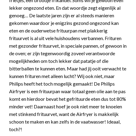
frietjes, een broodje frikandel. Soms wil je gewoon even
lekker ongezond eten. En dat woordje zegt eigenlijk al
genoeg… De laatste jaren zijn er al steeds manieren
gekomen waardoor je enigzins gezond ongezond kan
eten en de ouderwetse frituurpan met plakkerig
frituurvet is al uit vele huishoudens verbannen. Frituren
met gezonder frituurvet, in speciale pannen, of gewoon in
de oven; er zijn tegenwoordig zoveel verantwoorde
mogelijkheden om toch lekker dat patatje of die
bitterballen te kunnen eten. Maar had jij ooit verwacht te
kunnen frituren met alleen lucht? Wij ook niet, maar
Philips heeft het toch mogelijk gemaakt! De Philips
Airfryer is een frituurpan waar totaal geen olie aan te pas
komt en hierdoor bevat het gefrituurde eten dus tot 80%
minder vet! Daarnaast hoef je ook niet meer te knoeien
met stinkend frituurvet, want de Airfryer is makkelijk
schoon te maken en kan zelfs in de vaatwasser! Ideaal,
toch?!