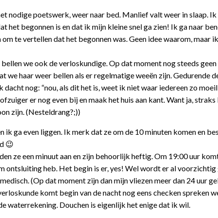
t nodige poetswerk, weer naar bed. Manlief valt weer in slaap. Ik
at het begonnen is en dat ik mijn kleine snel ga zien! Ik ga naar be
len om te vertellen dat het begonnen was. Geen idee waarom, maar i
 uur bellen we ook de verloskundige. Op dat moment nog steeds geen
at we haar weer bellen als er regelmatige weeën zijn. Gedurende d
 dacht nog: “nou, als dit het is, weet ik niet waar iedereen zo moeil
tofzuiger er nog even bij en maak het huis aan kant. Want ja, strak
on zijn. (Nesteldrang?;))
 ik ga even liggen. Ik merk dat ze om de 10 minuten komen en bes
jd 😉
n ze een minuut aan en zijn behoorlijk heftig. Om 19:00 uur kom
cm ontsluiting heb. Het begin is er, yes! Wel wordt er al voorzichti
t medisch. (Op dat moment zijn dan mijn vliezen meer dan 24 uur g
De verloskunde komt begin van de nacht nog eens checken spreken we
e waterrekening. Douchen is eigenlijk het enige dat ik wil.