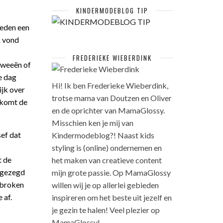
KINDERMODEBLOG TIP
neden een
k vond
FREDERIEKE WIEBERDINK
 weeën of
e dag
Hi! Ik ben Frederieke Wieberdink,
ijk over
trotse mama van Doutzen en Oliver
s komt de
en de oprichter van MamaGlossy.
Misschien ken je mij van
ef dat
Kindermodeblog?! Naast kids
styling is (online) ondernemen en
t de
het maken van creatieve content
g gezegd
mijn grote passie. Op MamaGlossy
ebroken
willen wij je op allerlei gebieden
 af.
inspireren om het beste uit jezelf en
je gezin te halen! Veel plezier op
MamaGlossy!