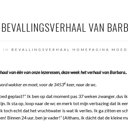
 BEVALLINGSVERHAAL VAN BAR
8 IN
BEVALLINGSVERHAAL
HOMEPAGINA
MOED
aal van één van onze lezeressen, deze week het verhaal van Barbara..
e
word wakker en moet, voor de 3453
keer, naar de wc.
’n bed geplast?” Ik ben op dat moment pas 37 weken zwanger, dus i
zijn. Ik sta op, loop naar de wc en merk tot mijn verbazing dat ik e
k toch echt dat het vruchtwater is wat ik verlies. Ik ga zitten en s
n! Binnen 24 uur, ben je vader!” (Althans, ik dácht dat de kleine m