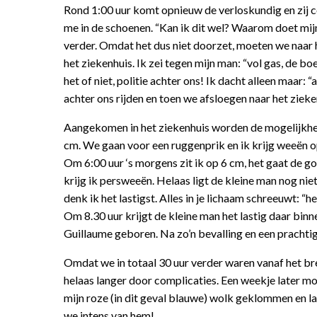
Rond 1:00 uur komt opnieuw de verloskundig en zij c
me in de schoenen. “Kan ik dit wel? Waarom doet mij
verder. Omdat het dus niet doorzet, moeten we naar h
het ziekenhuis. Ik zei tegen mijn man: “vol gas, de bo
het of niet, politie achter ons! Ik dacht alleen maar:
achter ons rijden en toen we afsloegen naar het zieken
Aangekomen in het ziekenhuis worden de mogelijkhe
cm. We gaan voor een ruggenprik en ik krijg weeën 
Om 6:00 uur ‘s morgens zit ik op 6 cm, het gaat de go
krijg ik persweeën. Helaas ligt de kleine man nog n
denk ik het lastigst. Alles in je lichaam schreeuwt: “h
Om 8.30 uur krijgt de kleine man het lastig daar binn
Guillaume geboren. Na zo’n bevalling en een prachtig 
Omdat we in totaal 30 uur verder waren vanaf het bre
helaas langer door complicaties. Een weekje later mo
mijn roze (in dit geval blauwe) wolk geklommen en la
we intens van hem!