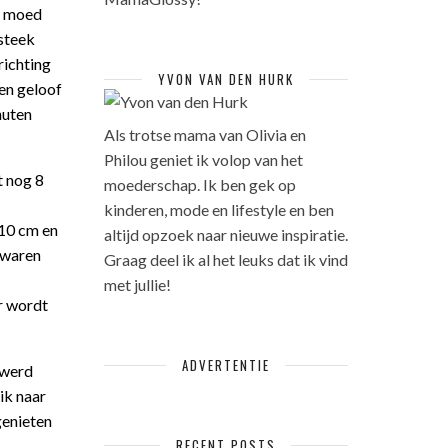
de moed
 steek
richting
YVON VAN DEN HURK
 en geloof
nuten
Als trotse mama van Olivia en
Philou geniet ik volop van het
t nog 8
moederschap. Ik ben gek op
kinderen, mode en lifestyle en ben
 10 cm en
altijd opzoek naar nieuwe inspiratie.
 waren
Graag deel ik al het leuks dat ik vind
met jullie!
ur wordt
ADVERTENTIE
 werd
ik naar
genieten
RECENT POSTS