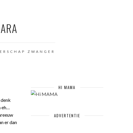
BARA
ERSCHAP
ZWANGER
HI MAMA
k denk
en eh…
chreeuw
ADVERTENTIE
an er dan