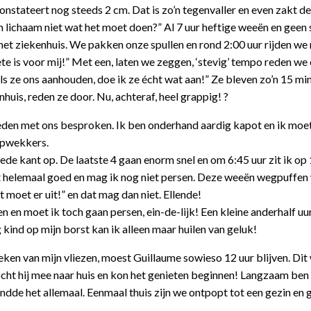
onstateert nog steeds 2 cm. Dat is zo’n tegenvaller en even zakt 
n lichaam niet wat het moet doen?” Al 7 uur heftige weeën en geen
et ziekenhuis. We pakken onze spullen en rond 2:00 uur rijden we 
ete is voor mij!” Met een, laten we zeggen, ‘stevig’ tempo reden we
 “als ze ons aanhouden, doe ik ze écht wat aan!” Ze bleven zo’n 15 mi
huis, reden ze door. Nu, achteraf, heel grappig! ?
den met ons besproken. Ik ben onderhand aardig kapot en ik moe
opwekkers.
ede kant op. De laatste 4 gaan enorm snel en om 6:45 uur zit ik op
iet helemaal goed en mag ik nog niet persen. Deze weeën wegpuffen
et moet er uit!” en dat mag dan niet. Ellende!
en en moet ik toch gaan persen, ein-de-lijk! Een kleine anderhalf u
kind op mijn borst kan ik alleen maar huilen van geluk!
ken van mijn vliezen, moest Guillaume sowieso 12 uur blijven. Dit
cht hij mee naar huis en kon het genieten beginnen! Langzaam ben 
ndde het allemaal. Eenmaal thuis zijn we ontpopt tot een gezin en 