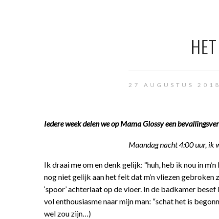
HET
27 AUGUSTUS 201
Iedere week delen we op Mama Glossy een bevallingsverh
Maandag nacht 4:00 uur, ik 
Ik draai me om en denk gelijk: “huh, heb ik nou in m
nog niet gelijk aan het feit dat m’n vliezen gebroken 
‘spoor’ achterlaat op de vloer. In de badkamer besef i
vol enthousiasme naar mijn man: “schat het is begonne
wel zou zijn…)