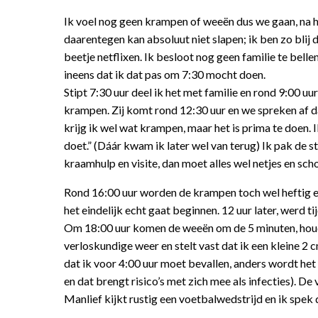
Ik voel nog geen krampen of weeën dus we gaan, na he
daarentegen kan absoluut niet slapen; ik ben zo blij d
beetje netflixen. Ik besloot nog geen familie te bel
ineens dat ik dat pas om 7:30 mocht doen.
Stipt 7:30 uur deel ik het met familie en rond 9:00
krampen. Zij komt rond 12:30 uur en we spreken af d
krijg ik wel wat krampen, maar het is prima te doen. Ik
doet.” (Dáár kwam ik later wel van terug) Ik pak de s
kraamhulp en visite, dan moet alles wel netjes en scho
Rond 16:00 uur worden de krampen toch wel heftig en
het eindelijk echt gaat beginnen. 12 uur later, werd ti
Om 18:00 uur komen de weeën om de 5 minuten, houde
verloskundige weer en stelt vast dat ik een kleine 2 
dat ik voor 4:00 uur moet bevallen, anders wordt he
en dat brengt risico’s met zich mee als infecties). 
Manlief kijkt rustig een voetbalwedstrijd en ik spek d