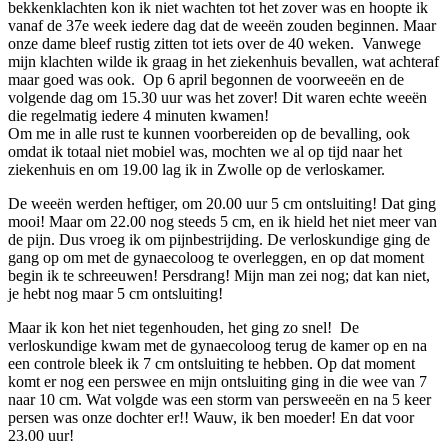
bekkenklachten kon ik niet wachten tot het zover was en hoopte ik
vanaf de 37e week iedere dag dat de weeën zouden beginnen. Maar
onze dame bleef rustig zitten tot iets over de 40 weken. Vanwege
mijn klachten wilde ik graag in het ziekenhuis bevallen, wat achteraf
maar goed was ook. Op 6 april begonnen de voorweeën en de
volgende dag om 15.30 uur was het zover! Dit waren echte weeën
die regelmatig iedere 4 minuten kwamen!
Om me in alle rust te kunnen voorbereiden op de bevalling, ook
omdat ik totaal niet mobiel was, mochten we al op tijd naar het
ziekenhuis en om 19.00 lag ik in Zwolle op de verloskamer.
De weeën werden heftiger, om 20.00 uur 5 cm ontsluiting! Dat ging
mooi! Maar om 22.00 nog steeds 5 cm, en ik hield het niet meer van
de pijn. Dus vroeg ik om pijnbestrijding. De verloskundige ging de
gang op om met de gynaecoloog te overleggen, en op dat moment
begin ik te schreeuwen! Persdrang! Mijn man zei nog; dat kan niet,
je hebt nog maar 5 cm ontsluiting!
Maar ik kon het niet tegenhouden, het ging zo snel! De
verloskundige kwam met de gynaecoloog terug de kamer op en na
een controle bleek ik 7 cm ontsluiting te hebben. Op dat moment
komt er nog een perswee en mijn ontsluiting ging in die wee van 7
naar 10 cm. Wat volgde was een storm van persweeën en na 5 keer
persen was onze dochter er!! Wauw, ik ben moeder! En dat voor
23.00 uur!