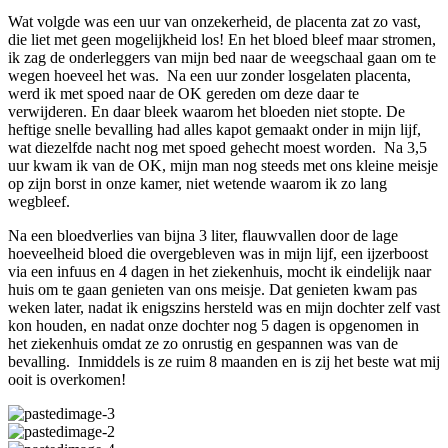
Wat volgde was een uur van onzekerheid, de placenta zat zo vast,
die liet met geen mogelijkheid los! En het bloed bleef maar stromen,
ik zag de onderleggers van mijn bed naar de weegschaal gaan om te
wegen hoeveel het was. Na een uur zonder losgelaten placenta,
werd ik met spoed naar de OK gereden om deze daar te
verwijderen. En daar bleek waarom het bloeden niet stopte. De
heftige snelle bevalling had alles kapot gemaakt onder in mijn lijf,
wat diezelfde nacht nog met spoed gehecht moest worden. Na 3,5
uur kwam ik van de OK, mijn man nog steeds met ons kleine meisje
op zijn borst in onze kamer, niet wetende waarom ik zo lang
wegbleef.
Na een bloedverlies van bijna 3 liter, flauwvallen door de lage
hoeveelheid bloed die overgebleven was in mijn lijf, een ijzerboost
via een infuus en 4 dagen in het ziekenhuis, mocht ik eindelijk naar
huis om te gaan genieten van ons meisje. Dat genieten kwam pas
weken later, nadat ik enigszins hersteld was en mijn dochter zelf vast
kon houden, en nadat onze dochter nog 5 dagen is opgenomen in
het ziekenhuis omdat ze zo onrustig en gespannen was van de
bevalling. Inmiddels is ze ruim 8 maanden en is zij het beste wat mij
ooit is overkomen!