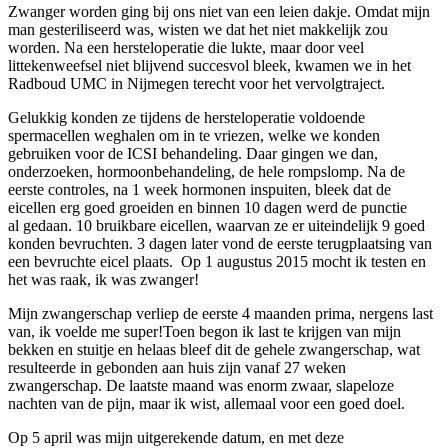
Zwanger worden ging bij ons niet van een leien dakje. Omdat mijn
man gesteriliseerd was, wisten we dat het niet makkelijk zou
worden. Na een hersteloperatie die lukte, maar door veel
littekenweefsel niet blijvend succesvol bleek, kwamen we in het
Radboud UMC in Nijmegen terecht voor het vervolgtraject.
Gelukkig konden ze tijdens de hersteloperatie voldoende
spermacellen weghalen om in te vriezen, welke we konden
gebruiken voor de ICSI behandeling. Daar gingen we dan,
onderzoeken, hormoonbehandeling, de hele rompslomp. Na de
eerste controles, na 1 week hormonen inspuiten, bleek dat de
eicellen erg goed groeiden en binnen 10 dagen werd de punctie
al gedaan. 10 bruikbare eicellen, waarvan ze er uiteindelijk 9 goed
konden bevruchten. 3 dagen later vond de eerste terugplaatsing van
een bevruchte eicel plaats. Op 1 augustus 2015 mocht ik testen en
het was raak, ik was zwanger!
Mijn zwangerschap verliep de eerste 4 maanden prima, nergens last
van, ik voelde me super!Toen begon ik last te krijgen van mijn
bekken en stuitje en helaas bleef dit de gehele zwangerschap, wat
resulteerde in gebonden aan huis zijn vanaf 27 weken
zwangerschap. De laatste maand was enorm zwaar, slapeloze
nachten van de pijn, maar ik wist, allemaal voor een goed doel.
Op 5 april was mijn uitgerekende datum, en met deze