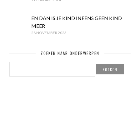
EN DAN IS JE KIND INEENS GEEN KIND
MEER
28 NOVEMBER 2023
ZOEKEN NAAR ONDERWERPEN
ZOEKEN
NAAR:
© Copyright Mamaglossy.nl & Created by
PITS! Webdesign