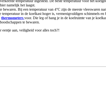
verkeerde temperatuur ingesteld. De beste temperatuur voor het koelgede
ier namelijk het laagst.
te bewaren. Bij een temperatuur van 4°C zijn de meeste vleeswaren name
e temperatuur in de koelkast hoger is, vermenigvuldigen schimmels en b
e
thermometers
voor. Die leg of hang je in de koelruimte van je koelka
e boodschappen te bewaren.
r eentje aan, veiligheid voor alles toch?!