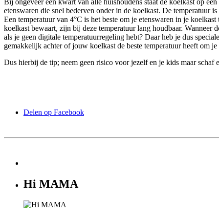
Bij ongeveer een kwart van alle huishoudens staat de koelkast op een 
etenswaren die snel bederven onder in de koelkast. De temperatuur is h
Een temperatuur van 4°C is het beste om je etenswaren in je koelkast 
koelkast bewaart, zijn bij deze temperatuur lang houdbaar. Wanneer d
als je geen digitale temperatuurregeling hebt? Daar heb je dus special
gemakkelijk achter of jouw koelkast de beste temperatuur heeft om j
Dus hierbij de tip; neem geen risico voor jezelf en je kids maar schaf e
Delen op Facebook
Hi MAMA