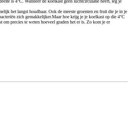
elte is 4°C. Wanneer de koelkast geen luchtcirculatie heeft, leg je
lijk het langst houdbaar. Ook de meeste groenten en fruit die je in je
acteriën zich gemakkelijker.Maar hoe krijg je je koelkast op die 4°C
st om precies te weten hoeveel graden het er is. Zo kom je er