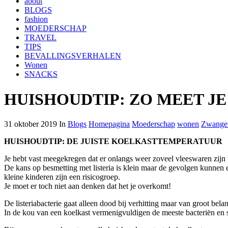
about
BLOGS
fashion
MOEDERSCHAP
TRAVEL
TIPS
BEVALLINGSVERHALEN
Wonen
SNACKS
HUISHOUDTIP: ZO MEET J
31 oktober 2019 In
Blogs
Homepagina
Moederschap
wonen
Zwange
HUISHOUDTIP: DE JUISTE KOELKASTTEMPERATUUR
Je hebt vast meegekregen dat er onlangs weer zoveel vleeswaren zijn 
De kans op besmetting met listeria is klein maar de gevolgen kunnen
kleine kinderen zijn een risicogroep.
Je moet er toch niet aan denken dat het je overkomt!
De listeriabacterie gaat alleen dood bij verhitting maar van groot belan
In de kou van een koelkast vermenigvuldigen de meeste bacteriën en sc