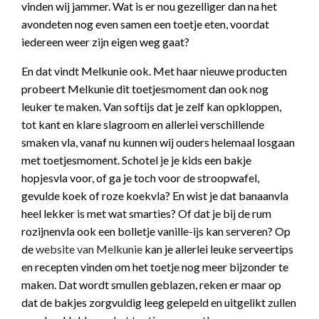
vinden wij jammer. Wat is er nou gezelliger dan na het
avondeten nog even samen een toetje eten, voordat
iedereen weer zijn eigen weg gaat?
En dat vindt Melkunie ook. Met haar nieuwe producten
probeert Melkunie dit toetjesmoment dan ook nog
leuker te maken. Van softijs dat je zelf kan opkloppen,
tot kant en klare slagroom en allerlei verschillende
smaken vla, vanaf nu kunnen wij ouders helemaal losgaan
met toetjesmoment. Schotel je je kids een bakje
hopjesvla voor, of ga je toch voor de stroopwafel,
gevulde koek of roze koekvla? En wist je dat banaanvla
heel lekker is met wat smarties? Of dat je bij de rum
rozijnenvla ook een bolletje vanille-ijs kan serveren? Op
de
website van Melkunie
kan je allerlei leuke serveertips
en recepten vinden om het toetje nog meer bijzonder te
maken. Dat wordt smullen geblazen, reken er maar op
dat de bakjes zorgvuldig leeg gelepeld en uitgelikt zullen