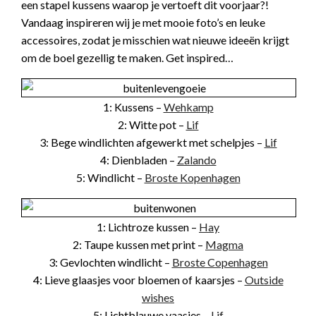
een stapel kussens waarop je vertoeft dit voorjaar?!
Vandaag inspireren wij je met mooie foto’s en leuke
accessoires, zodat je misschien wat nieuwe ideeën krijgt
om de boel gezellig te maken. Get inspired…
1: Kussens –
Wehkamp
2: Witte pot –
Lif
3: Bege windlichten afgewerkt met schelpjes –
Lif
4: Dienbladen –
Zalando
5: Windlicht –
Broste Kopenhagen
1: Lichtroze kussen –
Hay
2: Taupe kussen met print –
Magma
3: Gevlochten windlicht –
Broste Copenhagen
4: Lieve glaasjes voor bloemen of kaarsjes –
Outside
wishes
5: Lichtblauwe vaasjes –
Lif