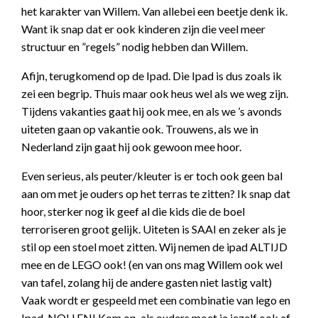
het karakter van Willem. Van allebei een beetje denk ik.
Want ik snap dat er ook kinderen zijn die veel meer
structuur en ”regels” nodig hebben dan Willem.
Afijn, terugkomend op de Ipad. Die Ipad is dus zoals ik
zei een begrip. Thuis maar ook heus wel als we weg zijn.
Tijdens vakanties gaat hij ook mee, en als we ’s avonds
uiteten gaan op vakantie ook. Trouwens, als we in
Nederland zijn gaat hij ook gewoon mee hoor.
Even serieus, als peuter/kleuter is er toch ook geen bal
aan om met je ouders op het terras te zitten? Ik snap dat
hoor, sterker nog ik geef al die kids die de boel
terroriseren groot gelijk. Uiteten is SAAI en zeker als je
stil op een stoel moet zitten. Wij nemen de ipad ALTIJD
mee en de LEGO ook! (en van ons mag Willem ook wel
van tafel, zolang hij de andere gasten niet lastig valt)
Vaak wordt er gespeeld met een combinatie van lego en
Ipad. NOU EN! Kom op, als ouders moet je jezelf ook af