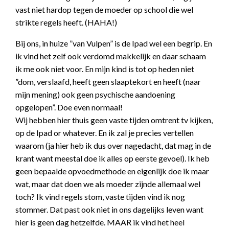
vast niet hardop tegen de moeder op school die wel
strikte regels heeft. (HAHA!)
Bij ons, in huize ”van Vulpen” is de Ipad wel een begrip. En
ik vind het zelf ook verdomd makkelijk en daar schaam
ik me ook niet voor. En mijn kind is tot op heden niet
”dom, verslaafd, heeft geen slaaptekort en heeft (naar
mijn mening) ook geen psychische aandoening
opgelopen”. Doe even normaal!
Wij hebben hier thuis geen vaste tijden omtrent tv kijken,
op de Ipad or whatever. En ik zal je precies vertellen
waarom (ja hier heb ik dus over nagedacht, dat mag in de
krant want meestal doe ik alles op eerste gevoel). Ik heb
geen bepaalde opvoedmethode en eigenlijk doe ik maar
wat, maar dat doen we als moeder zijnde allemaal wel
toch? Ik vind regels stom, vaste tijden vind ik nog
stommer. Dat past ook niet in ons dagelijks leven want
hier is geen dag hetzelfde. MAAR ik vind het heel