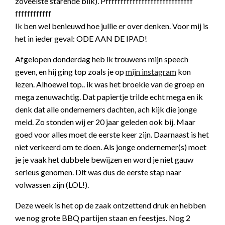
zoveelste starende blik). Pfffffffffffffffffffffffffffff
ffffffffffff
Ik ben wel benieuwd hoe jullie er over denken. Voor mij is
het in ieder geval: ODE AAN DE IPAD!
Afgelopen donderdag heb ik trouwens mijn speech
geven, en hij ging top zoals je op
mijn instagram
kon
lezen. Alhoewel top.. ik was het broekie van de groep en
mega zenuwachtig. Dat papiertje trilde echt mega en ik
denk dat alle ondernemers dachten, ach kijk die jonge
meid. Zo stonden wij er 20 jaar geleden ook bij. Maar
goed voor alles moet de eerste keer zijn. Daarnaast is het
niet verkeerd om te doen. Als jonge ondernemer(s) moet
je je vaak het dubbele bewijzen en word je niet gauw
serieus genomen. Dit was dus de eerste stap naar
volwassen zijn (LOL!).
Deze week is het op de zaak ontzettend druk en hebben
we nog grote BBQ partijen staan en feestjes. Nog 2