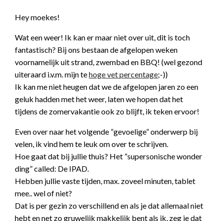
Hey moekes!
Wat een weer! Ik kan er maar niet over uit, dit is toch
fantastisch? Bij ons bestaan de afgelopen weken
voornamelijk uit strand, zwembad en BBQ! (wel gezond
uiteraard i.v.m. mijn te
hoge vet percentage
;-))
Ik kan me niet heugen dat we de afgelopen jaren zo een
geluk hadden met het weer, laten we hopen dat het
tijdens de zomervakantie ook zo blijft, ik teken ervoor!
Even over naar het volgende ”gevoelige” onderwerp bij
velen, ik vind hem te leuk om over te schrijven.
Hoe gaat dat bij jullie thuis? Het ”supersonische wonder
ding” called: De IPAD.
Hebben jullie vaste tijden, max. zoveel minuten, tablet
mee.. wel of niet?
Dat is per gezin zo verschillend en als je dat allemaal niet
hebt en net zo gruwelijk makkelijk bent als ik, zeg je dat