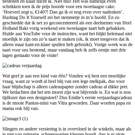
bestellen en klaar dacht ik. Niet dus! Het was namelijk even
schrikken toen ik de prijs hoorde voor een tweelaagse cake.
‘Hoeveel zegt u, €140?! Dan ga ik er nog even over nadenken’.
Hashtag Do It Yourself zei het stemmetje in m’n hoofd. En zo
geschiedde dat ik net zo geconcentreerd als een deelnemer van Heel
Holland Bakt vorig weekend een tweelaagse taart heb gebakken.
Hulde aan YouTube voor de instructies, want het blijkt helemaal niet
moeilijk te zijn om zo’n taart te maken (ok, ik moet toegeven dat ik
alleen maar kant-en-klare spullen heb gebruikt). Vorige week was de
taart voor ons bestemd, maar vandaag heb ik zelfs eentje met drie
lagen gemaakt voor de visite!
Wat geef je aan een kind van één? Vonden wij best een moeilijke
vraag, want ze wordt al heel blij van een lege melkpak, dus voor
haar blijdschap is alleen cadeaupapier zonder cadeau al dikke pret.
We bedachten dat het iets moest zijn wat blijvende is. En wat is nou
tijdlozer dan een designstoel? Dus Emilie’s eerste verjaardagscadeau
is de mooie Panton-mini van Vitra geworden. Daar worden papa en
mama ook blij van.
Slingers en andere versiering is in overvloed in de winkels, maar als
je niet van primaire, schreeuwerige kleuren houdt, dan is er plots