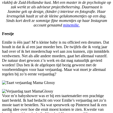
vlakbij de Zuid-Hollandse kust. Met een master in de psychologie op
zak werkt ze als adviseur projectbeheersing. Daarnaast is
Jasmine gek op design, (kinder-) interieur en fotografie. Haar
levensgeluk haalt ze uit de kleine geluksmomentjes op een dag.
Sinds kort deelt ze sommige fijne momentjes op haar Instagram
account genaamd
minemilie
.
Feestje
Emilie is één jaar! M’n kleine baby is nu officieel een dreumes. Dat
houdt in dat ik al een jaar moeder ben. De twijfels die ik vorig jaar
had over of ik het moederschap wel aan zou kunnen, zijn inmiddels
verdwenen. Net als alle andere moeders, gaat het allemaal vanzelf.
De natuur doet gewoon z’n werk en dat mag natuurlijk gevierd
worden! Dus ben ik de afgelopen tijd bezig geweest met de
voorbereidingen voor haar verjaardag. Maar wat moet je allemaal
regelen bij zo’n eerste verjaardag?
Voor m’n babyshower was er bij een taartenatelier een prachtige
taart besteld. Ik had bedacht om voor Emilie’s verjaardag net zo’n
mooie taart te bestellen. Na wat speurwerk op Pinterest had ik een
aardig idee over hoe die eruit moest komen te zien. Kwestie van