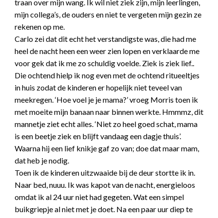
traan over mijn wang. Ik wil niet ziek zijn, mijn leerlingen,
mijn collega’s, de ouders en niet te vergeten mijn gezin ze
rekenen op me.
Carlo zei dat dit echt het verstandigste was, die had me
heel de nacht heen een weer zien lopen en verklaarde me
voor gek dat ik me zo schuldig voelde. Ziek is ziek lief..
Die ochtend hielp ik nog even met de ochtend ritueeltjes
in huis zodat de kinderen er hopelijk niet teveel van
meekregen. ‘Hoe voel je je mama?’ vroeg Morris toen ik
met moeite mijn banaan naar binnen werkte. Hmmmz, dit
mannetje ziet echt alles. ‘Niet zo heel goed schat, mama
is een beetje ziek en blijft vandaag een dagje thuis’.
Waarna hij een lief knikje gaf zo van; doe dat maar mam,
dat heb je nodig.
Toen ik de kinderen uitzwaaide bij de deur stortte ik in.
Naar bed, nuuu. Ik was kapot van de nacht, energieloos
omdat ik al 24 uur niet had gegeten. Wat een simpel
buikgriepje al niet met je doet. Na een paar uur diep te