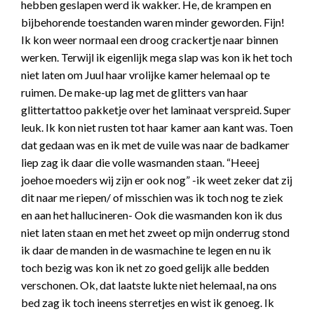
hebben geslapen werd ik wakker. He, de krampen en
bijbehorende toestanden waren minder geworden. Fijn!
Ik kon weer normaal een droog crackertje naar binnen
werken. Terwijl ik eigenlijk mega slap was kon ik het toch
niet laten om Juul haar vrolijke kamer helemaal op te
ruimen. De make-up lag met de glitters van haar
glittertattoo pakketje over het laminaat verspreid. Super
leuk. Ik kon niet rusten tot haar kamer aan kant was. Toen
dat gedaan was en ik met de vuile was naar de badkamer
liep zag ik daar die volle wasmanden staan. “Heeej
joehoe moeders wij zijn er ook nog” -ik weet zeker dat zij
dit naar me riepen/ of misschien was ik toch nog te ziek
en aan het hallucineren- Ook die wasmanden kon ik dus
niet laten staan en met het zweet op mijn onderrug stond
ik daar de manden in de wasmachine te legen en nu ik
toch bezig was kon ik net zo goed gelijk alle bedden
verschonen. Ok, dat laatste lukte niet helemaal, na ons
bed zag ik toch ineens sterretjes en wist ik genoeg. Ik