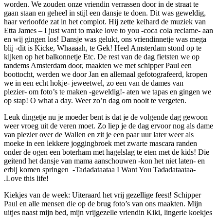
worden. We zouden onze vriendin verrassen door in de straat te
gaan staan en geheel in stijl een dansje te doen. Dit was geweldig,
haar verloofde zat in het complot. Hij zette keihard de muziek van
Etta James – I just want to make love to you -coca cola reclame- aan
en wij gingen los! Dansje was gelukt, ons vriendinnetje was mega
blij -dit is Kicke, Whaaaah, te Gek! Heel Amsterdam stond op te
kijken op het balkonnetje Etc. De rest van de dag fietsten we op
tandems Amsterdam door, maakten we met schipper Paul een
boottocht, werden we door Jan en allemaal gefotografeerd, kropen
we in een echt hokje- jeweetwel, zo een van de dames van
plezier- om foto’s te maken -geweldig!- aten we tapas en gingen we
op stap! O what a day. Weer zo’n dag om nooit te vergeten.
Leuk dingetje nu je moeder bent is dat je de volgende dag gewoon
weer vroeg uit de veren moet. Zo liep je de dag ervoor nog als dame
van plezier over de Wallen en zit je een paar uur later weer als
moeke in een lekkere joggingbroek met zwarte mascara randen
onder de ogen een boterham met hagelslag te eten met de kids! Die
geitend het dansje van mama aanschouwen -kon het niet laten- en
erbij komen springen -Tadadataataa I Want You Tadadataataa-
.Love this life!
Kiekjes van de week: Uiteraard het vrij gezellige feest! Schipper
Paul en alle mensen die op de brug foto’s van ons maakten. Mijn
uitjes naast mijn bed, mijn vrijgezelle vriendin Kiki, lingerie koekjes