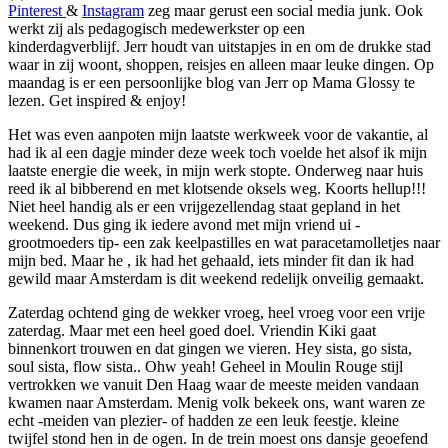
Pinterest
&
Instagram
zeg maar gerust een social media junk. Ook
werkt zij als pedagogisch medewerkster op een
kinderdagverblijf. Jerr houdt van uitstapjes in en om de drukke stad
waar in zij woont, shoppen, reisjes en alleen maar leuke dingen. Op
maandag is er een persoonlijke blog van Jerr op Mama Glossy te
lezen. Get inspired & enjoy!
Het was even aanpoten mijn laatste werkweek voor de vakantie, al
had ik al een dagje minder deze week toch voelde het alsof ik mijn
laatste energie die week, in mijn werk stopte. Onderweg naar huis
reed ik al bibberend en met klotsende oksels weg. Koorts hellup!!!
Niet heel handig als er een vrijgezellendag staat gepland in het
weekend. Dus ging ik iedere avond met mijn vriend ui -
grootmoeders tip- een zak keelpastilles en wat paracetamolletjes naar
mijn bed. Maar he , ik had het gehaald, iets minder fit dan ik had
gewild maar Amsterdam is dit weekend redelijk onveilig gemaakt.
Zaterdag ochtend ging de wekker vroeg, heel vroeg voor een vrije
zaterdag. Maar met een heel goed doel. Vriendin Kiki gaat
binnenkort trouwen en dat gingen we vieren. Hey sista, go sista,
soul sista, flow sista.. Ohw yeah! Geheel in Moulin Rouge stijl
vertrokken we vanuit Den Haag waar de meeste meiden vandaan
kwamen naar Amsterdam. Menig volk bekeek ons, want waren ze
echt -meiden van plezier- of hadden ze een leuk feestje. kleine
twijfel stond hen in de ogen. In de trein moest ons dansje geoefend