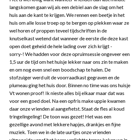
langskomen gaan wij als een debiel aan de slag om het
huis aan de kant te krijgen. We rennen een beetje in het
huis om alle losse troep op te bergen op plekken waar ze
wel horen of proppen teveel tijdschriften in de
knutselkast wetend dat wanneer de eerste die deze kast
open doet geheid de hele lading over zich krijgt -
sorry-! We hadden voor deze opruimsessie ongeveer een
1,5 uur de tijd om het huisje lekker naar ons zin te maken
en om nog even snel een boodschap te halen. De
stofzuiger werd uit de voorraadkast gegraven en de
plumeau ging het huis door. Binnen no time was ons huisje
Vt wonen proof! Ik nieste alles bij elkaar maar dat was
voor een goed doel. Na een opfris make uppie kwamen
daar onze vrienden al aangefietst. Staat de fles al koud
tringelingeling! De toon was gezet! Het was een
gezellige avond met lekkere hapjes, drankjes en fijne
muziek. Toen we in de late uurtjes onze vrienden
uitzwaaide vanaf het kaars verlichtte terras keken we in