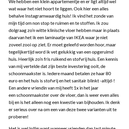
We hebben een klein appartementje en er ligt altijd wel
wat waar het niet hoort te liggen. Ook hier een alles
behalve Instagramwaardig huis! Ik vind het zonde van
mijn tijd om non stop te ruimen en te stoffen. Ik zou
dolgraag zo’n witte klinische vloer hebben maar in plaats
daarvan het ik een laminaatje van IKEA waar je niet
zoveel zooi op ziet. Er moet geleefd worden hoor, maar
tegelijkertijd word ik vet gelukkig van een opgeruimd
huis. Heerlijk zo’n fris ruikend en stofvrij huis. Een kennis
van mij vertelde dat zijn beste investering ooit, de
schoonmaakster is. Iedere maand betalen ze haar 80
euro en het huis is stofvrij en het sanitair blinkt -altijd-!
Een andere vriendin van mij heeft 1x in het jaar
een schoonmaakster over de vloer, dan is weer even alles
bij en is het alleen nog een kwestie van bijhouden. Ik denk
er serieus over na om een van deze twee varianten uit te
proberen!
Het is wel lollig want wanneer vrienden dan last minute