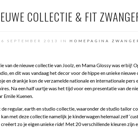
NIEUWE COLLECTIE & FIT ZWANGE
16 SEPTEMBER 2013 IN
HOMEPAGINA
ZWANGE
e van de nieuwe collectie van Joolz, en Mama Glossy was erbij! O
dio, en dit was vandaag het decor voor de hippe en unieke nieuwe c
je en drankje kon de verzamelde nationale en internationale pers 
res. Na een half uurtje was het tijd voor een presentatie van de n
ar Emile Kuenen.
: de regular, earth en studio collectie, waaronder de studio tailor co
je kan met deze collectie namelijk je kinderwagen helemaal zelf ‘
cus
n creëert zo je eigen unieke
ride
! Met 20 verschillende kleuren zijn 