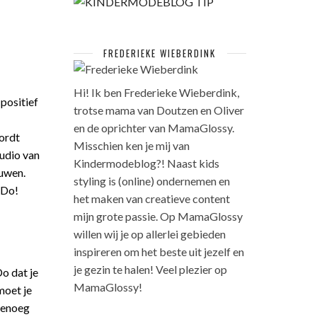
FREDERIEKE WIEBERDINK
Hi! Ik ben Frederieke Wieberdink,
 positief
trotse mama van Doutzen en Oliver
en de oprichter van MamaGlossy.
wordt
Misschien ken je mij van
udio van
Kindermodeblog?! Naast kids
ouwen.
styling is (online) ondernemen en
 Do!
het maken van creatieve content
mijn grote passie. Op MamaGlossy
willen wij je op allerlei gebieden
inspireren om het beste uit jezelf en
je gezin te halen! Veel plezier op
Do dat je
MamaGlossy!
moet je
 genoeg