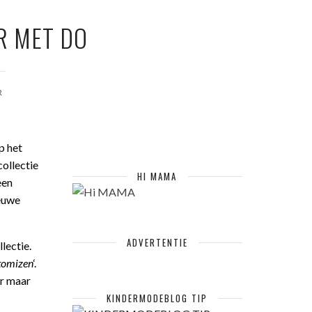
R MET DO
R
p het
ollectie
HI MAMA
een
ieuwe
ADVERTENTIE
llectie.
tomizen
‘.
er maar
KINDERMODEBLOG TIP