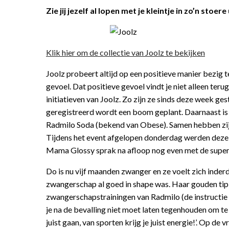
Zie jij jezelf al lopen met je kleintje in zo’n sto
Klik hier om de collectie van Joolz te bekijken
Joolz probeert altijd op een positieve manier bezig t
gevoel. Dat positieve gevoel vindt je niet alleen ter
initiatieven van Joolz. Zo zijn ze sinds deze week ge
geregistreerd wordt een boom geplant. Daarnaast is
Radmilo Soda (bekend van Obese). Samen hebben zij
Tijdens het event afgelopen donderdag werden dez
Mama Glossy sprak na afloop nog even met de super
Do is nu vijf maanden zwanger en ze voelt zich inder
zwangerschap al goed in shape was. Haar gouden tip o
zwangerschapstrainingen van Radmilo (de instructie 
je na de bevalling niet moet laten tegenhouden om te
juist gaan, van sporten krijg je juist energie!’. Op d