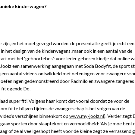
ere unieke kinderwagen?
e zijn, en het moet gezegd worden, de presentatie geeft je echt een
ug in het design van de kinderwagens, maar ook in een aantal van de
start met het ‘geboortebos’: voor ieder geboren kindje dat online 
 Joolz een samenwerking aangegaan met Soda Bodyfit, de sport st
 een aantal video’s ontwikkeld met oefeningen voor zwangere vr
e oefeningen gedemonstreerd door Radmilo en zwangere zangeres
 fit ogende Do.
daad super fit! Volgens haar komt dat vooral doordat ze voor de
m fit te blijven tijdens de zwangerschap is het volgen van de
video’s verschijnen binnenkort op
www.my-joolz.nl
). Verder zegt 
 gaan sporten door slaaptekort en vermoeidheid: ‘Als je moe bent 
e vraag of ze al veel geshopt heeft voor de kleine zegt ze verrassend