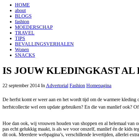
HOME
about
BLOGS
fashion
MOEDERSCHAP
TRAVEL
TIPS
BEVALLINGSVERHALEN
Wonen
SNACKS
IS JOUW KLEDINGKAST AL
22 september 2014 In
Advertorial
Fashion
Homepagina
De herfst komt er weer aan en het wordt tijd om de warmere kleding op
herfstcollectie wel een update gebruiken? En die van manlief ook? Of
Hoe dan ook, wij vrouwen houden van shoppen en al helemaal van onli
pas echt gelukkig maakt, is als we voor onszelf, manlief én de kids t
dit ook. Meerdere webpagina’s, verschillende levertijden, allerlei ext