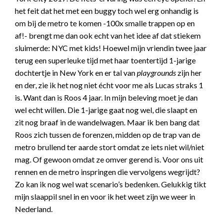
het feit dat het met een buggy toch wel erg onhandig is
om bij de metro te komen -100x smalle trappen op en
af!- brengt me dan ook echt van het idee af dat stiekem
sluimerde: NYC met kids! Hoewel mijn vriendin twee jaar
terug een superleuke tijd met haar toentertijd 1-jarige
dochtertje in New York en er tal van
playgrounds
zijn her
en der, zie ik het nog niet écht voor me als Lucas straks 1
is. Want dan is Roos 4 jaar. In mijn beleving moet je dan
wel echt willen. Die 1-jarige gaat nog wel, die slaapt en
zit nog braaf in de wandelwagen. Maar ik ben bang dat
Roos zich tussen de forenzen, midden op de trap van de
metro brullend ter aarde stort omdat ze iets niet wil/niet
mag. Of gewoon omdat ze omver gerend is. Voor ons uit
rennen en de metro inspringen die vervolgens wegrijdt?
Zo kan ik nog wel wat scenario’s bedenken. Gelukkig tikt
mijn slaappil snel in en voor ik het weet zijn we weer in
Nederland.