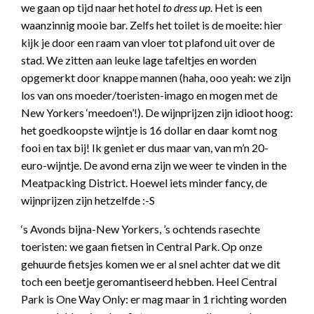
we gaan op tijd naar het hotel
to dress up
. Het is een
waanzinnig mooie bar. Zelfs het toilet is de moeite: hier
kijk je door een raam van vloer tot plafond uit over de
stad. We zitten aan leuke lage tafeltjes en worden
opgemerkt door knappe mannen (haha, ooo yeah: we zijn
los van ons moeder/toeristen-imago en mogen met de
New Yorkers ‘meedoen’!). De wijnprijzen zijn idioot hoog:
het goedkoopste wijntje is 16 dollar en daar komt nog
fooi en tax bij! Ik geniet er dus maar van, van m’n 20-
euro-wijntje. De avond erna zijn we weer te vinden in the
Meatpacking District. Hoewel iets minder fancy, de
wijnprijzen zijn hetzelfde :-S
‘s Avonds bijna-New Yorkers, ’s ochtends rasechte
toeristen: we gaan fietsen in Central Park. Op onze
gehuurde fietsjes komen we er al snel achter dat we dit
toch een beetje geromantiseerd hebben. Heel Central
Park is One Way Only: er mag maar in 1 richting worden