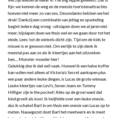
fijn: we kennen de weg en de meeste toeristenattracties
hoeven niet meer zo van ons. Desondanks hebben we het
druk! Dankzij een combinatie van jetlag en opwinding
begint iedere dag vroeg –uitslapen doen we al jaren niet
meer, bijslapen doen we thuis wel en we gaan door tot het
einde. Lees: tot de winkels dicht zijn. Tijd om de kids te
missen is er gewoon niet. Om eerlijk te zijn denk ik
meestal pas aan ze als ik kleertjes aan het uitzoeken
ben… Monster-moeder hier!
Gelukkig doe ik dat wél vaak. Hoewel ik een halve koffer
kan vullen met alleen al Victoria’s Secret aankopen plus
een paar andere leuke dingen, is Lucas de grote winnaar.
Leuke kleertjes van Levi’s, Seven Jeans en Tommy
Hilfiger zijn in the pocket! Alles op de groei want dat
kind groeit als kool. Ik twijfelde over een leuke onesie,
dus ik schakel Bart in om thuis een onesie van Lucas op te
meten. Nauwgezet doet Bart het meetwerk en ik meet