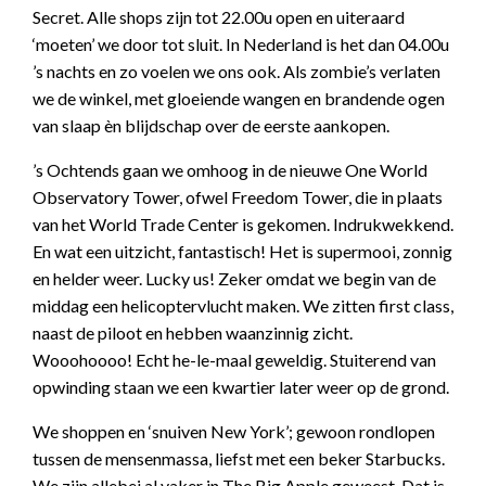
Secret. Alle shops zijn tot 22.00u open en uiteraard
‘moeten’ we door tot sluit. In Nederland is het dan 04.00u
’s nachts en zo voelen we ons ook. Als zombie’s verlaten
we de winkel, met gloeiende wangen en brandende ogen
van slaap èn blijdschap over de eerste aankopen.
’s Ochtends gaan we omhoog in de nieuwe One World
Observatory Tower, ofwel Freedom Tower, die in plaats
van het World Trade Center is gekomen. Indrukwekkend.
En wat een uitzicht, fantastisch! Het is supermooi, zonnig
en helder weer. Lucky us! Zeker omdat we begin van de
middag een helicoptervlucht maken. We zitten first class,
naast de piloot en hebben waanzinnig zicht.
Wooohoooo! Echt he-le-maal geweldig. Stuiterend van
opwinding staan we een kwartier later weer op de grond.
We shoppen en ‘snuiven New York’; gewoon rondlopen
tussen de mensenmassa, liefst met een beker Starbucks.
We zijn allebei al vaker in The Big Apple geweest. Dat is