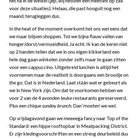
het na in de winkel (jep, wij hebben een meetlint op zak
voor deze situaties). Helaas, die past hooguit nog een
maand, terugleggen dus.
In the heat of the moment overkomt het ons wel eens dat
we maar blijven shoppen. Tot we bijna flauw vallen van
honger/dorst/vermoeidheid. Ja echt. Ik kan de keren niet
op 2 handen tellen dat we in ons eigen kikkerland een
hele dag gaan winkelen zonder zelfs maar te gaan zitten
voor een cappuccino. Uitgebreid lunchen is altijd het
voornemen maar de realiteit is doorgaans een broodje on
the go. Dat is in Nederland. Laat stáán wat er gebeurt als
we in New York zijn. Om dat te voorkomen hebben we
voor 2 van de 4 avonden leuke restaurants gereserveerd.
Plus een chique
sunday brunch
. Dan ‘moeten’ we wel.
Op vrijdagavond gaan we meeeega fancy naar Top of the
Standard: een hippe rooftopbar in Meatpacking District.
Er zijn kledingvoorschriften en een streng deurbeleid dus