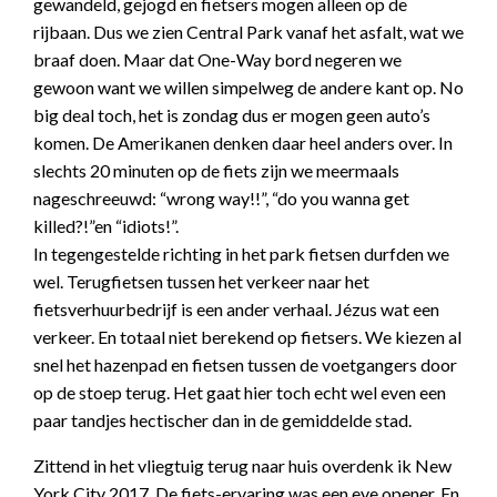
gewandeld, gejogd en fietsers mogen alleen op de
rijbaan. Dus we zien Central Park vanaf het asfalt, wat we
braaf doen. Maar dat One-Way bord negeren we
gewoon want we willen simpelweg de andere kant op. No
big deal toch, het is zondag dus er mogen geen auto’s
komen. De Amerikanen denken daar heel anders over. In
slechts 20 minuten op de fiets zijn we meermaals
nageschreeuwd: “wrong way!!”, “do you wanna get
killed?!”en “idiots!”.
In tegengestelde richting in het park fietsen durfden we
wel. Terugfietsen tussen het verkeer naar het
fietsverhuurbedrijf is een ander verhaal. Jézus wat een
verkeer. En totaal niet berekend op fietsers. We kiezen al
snel het hazenpad en fietsen tussen de voetgangers door
op de stoep terug. Het gaat hier toch echt wel even een
paar tandjes hectischer dan in de gemiddelde stad.
Zittend in het vliegtuig terug naar huis overdenk ik New
York City 2017. De fiets-ervaring was een eye opener. En