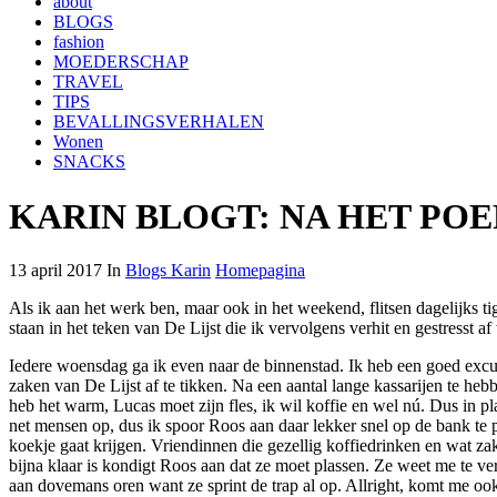
about
BLOGS
fashion
MOEDERSCHAP
TRAVEL
TIPS
BEVALLINGSVERHALEN
Wonen
SNACKS
KARIN BLOGT: NA HET PO
13 april 2017 In
Blogs Karin
Homepagina
Als ik aan het werk ben, maar ook in het weekend, flitsen dagelijks t
staan in het teken van De Lijst die ik vervolgens verhit en gestresst af
Iedere woensdag ga ik even naar de binnenstad. Ik heb een goed excuus
zaken van De Lijst af te tikken. Na een aantal lange kassarijen te hebb
heb het warm, Lucas moet zijn fles, ik wil koffie en wel nú. Dus in 
net mensen op, dus ik spoor Roos aan daar lekker snel op de bank te pl
koekje gaat krijgen. Vriendinnen die gezellig koffiedrinken en wat zak
bijna klaar is kondigt Roos aan dat ze moet plassen. Ze weet me te ver
aan dovemans oren want ze sprint de trap al op. Allright, komt me oo