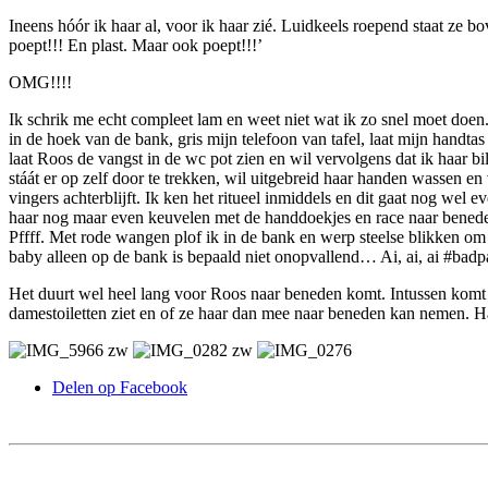
Ineens hóór ik haar al, voor ik haar zié. Luidkeels roepend staat
poept!!! En plast. Maar ook poept!!!’
OMG!!!!
Ik schrik me echt compleet lam en weet niet wat ik zo snel moet doen. H
in de hoek van de bank, gris mijn telefoon van tafel, laat mijn handtas
laat Roos de vangst in de wc pot zien en wil vervolgens dat ik haar bi
stáát er op zelf door te trekken, wil uitgebreid haar handen wassen
vingers achterblijft. Ik ken het ritueel inmiddels en dit gaat nog wel 
haar nog maar even keuvelen met de handdoekjes en race naar beneden.
Pffff. Met rode wangen plof ik in de bank en werp steelse blikken om
baby alleen op de bank is bepaald niet onopvallend… Ai, ai, ai #badp
Het duurt wel heel lang voor Roos naar beneden komt. Intussen komt ee
damestoiletten ziet en of ze haar dan mee naar beneden kan nemen. Haa
Delen op Facebook