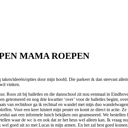
EPEN MAMA ROEPEN
ig taken/ideeën/opties door mijn hoofd. Die parkeer ik dan steevast al
 wil vinken.
: Roos zit bij balletles en die dansschool zit nou eenmaal in Eindhove
en getrotseerd en nog drie kwartier ‘over’ voor de balletles begint, over
plaats van rechtdoor ga ik rechtsaf en wandel met mijn duo wandelwage
offen. Voor een keer luistert mijn peuter en komt ze direct in actie. Ze 
enlui aan een informele lunch bekijken ons geamuseerd. We bestellen lat
tellen waar de wc is en ook dat ze het heus wel alleen kan. Ik vraag no
k wel goed uit zo met Lucas in mijn armen. En het zal best goed komen