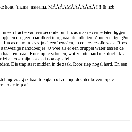
n haar blote kont: ‘mama, maaama, MÁÁÁÁMÁÁÁÁÁÁÁ!!!! Ik heb
uit in een fractie van een seconde om Lucas maar even te laten liggen
rmpje en dirigeer haar direct terug naar de toiletten. Zonder enige gêne
nt Lucas en mijn tas zijn alleen beneden, in een overvolle zaak. Roos
e aanwezige handdoekjes. O wee als er een druppel water tussen de
draait en maan Roos op te schieten, wat ze uiteraard niet doet. Ik laat
et en ook mijn tas staat nog op tafel.
ers. Die trap staat midden in de zaak. Roos riep nogal hard. En een
elling vraag ik haar te kijken of ze mijn dochter boven bij de
ster de trap af.