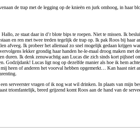
 ze bovenaan de trap met de legging op de knieën en jurk omhoog, i
allo, ze staat daar in d’r blote bips te roepen. Niet te missen. Ik besl
 staan en ren met twee treden tegelijk de trap op. Ik pak Roos bij haar a
llen afveeg. Ik probeer het allemaal zo snel mogelijk gedaan krijgen wa
 en vervolgens lekker grondig haar handen he-le-maal droog maken met d
even duren. Ik denk zenuwachtig aan Lucas die zich sinds kort pijlsnel om
 Godzijdank! Lucas ligt nog op dezelfde manier als hoe ik hem achterli
 mij heen of anderen het voorval hebben opgemerkt… Kan haast niet and
arenting.
n serveerster vragen of ik nog wat wil drinken. In plaats van mijn best
st triomfantelijk, breed grijzend komt Roos aan de hand van de serveer