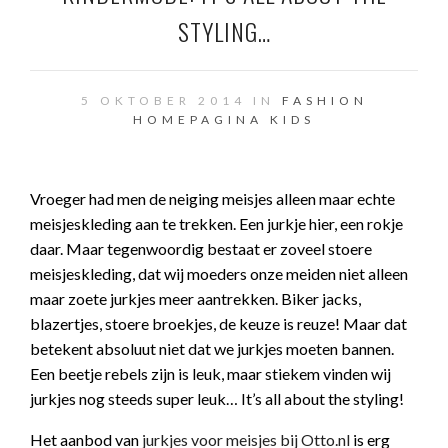
STYLING…
5 OKTOBER 2014 IN
FASHION
HOMEPAGINA
KIDS
Vroeger had men de neiging meisjes alleen maar echte
meisjeskleding aan te trekken. Een jurkje hier, een rokje
daar. Maar tegenwoordig bestaat er zoveel stoere
meisjeskleding, dat wij moeders onze meiden niet alleen
maar zoete jurkjes meer aantrekken. Biker jacks,
blazertjes, stoere broekjes, de keuze is reuze! Maar dat
betekent absoluut niet dat we jurkjes moeten bannen.
Een beetje rebels zijn is leuk, maar stiekem vinden wij
jurkjes nog steeds super leuk… It’s all about the styling!
Het aanbod van
jurkjes voor meisjes bij Otto.nl
is erg