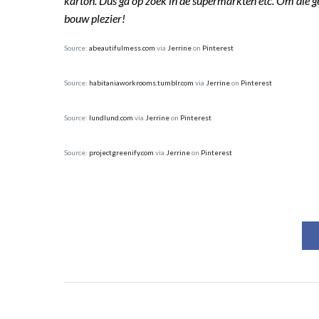
karton. Dus ga op zoek in de supermarkten etc. Om die g
bouw plezier!
Source:
abeautifulmess.com
via
Jerrine
on
Pinterest
Source:
habitaniaworkrooms.tumblr.com
via
Jerrine
on
Pinterest
Source:
lundlund.com
via
Jerrine
on
Pinterest
Source:
projectgreenify.com
via
Jerrine
on
Pinterest