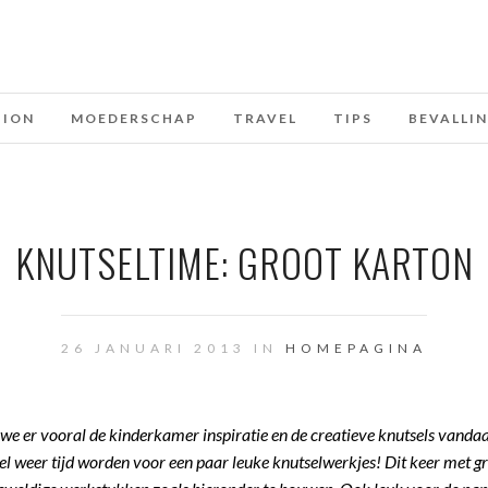
HION
MOEDERSCHAP
TRAVEL
TIPS
BEVALLI
KNUTSELTIME: GROOT KARTON
26 JANUARI 2013 IN
HOMEPAGINA
n we er vooral de kinderkamer inspiratie en de creatieve knutsels vanda
el weer tijd worden voor een paar leuke knutselwerkjes! Dit keer met g