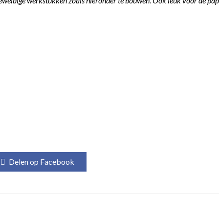
eweldige werkstukken zoals hieronder te bouwen. Ook leuk voor de papa
Delen op Facebook