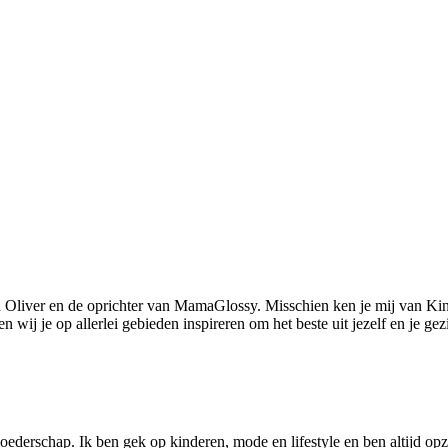
 Oliver en de oprichter van MamaGlossy. Misschien ken je mij van Kin
ij je op allerlei gebieden inspireren om het beste uit jezelf en je gezi
ederschap. Ik ben gek op kinderen, mode en lifestyle en ben altijd opzo