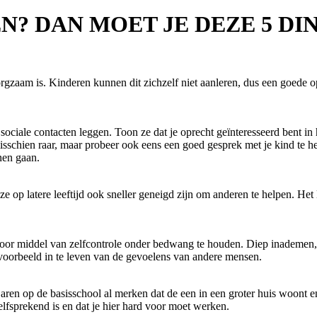
? DAN MOET JE DEZE 5 DI
zorgzaam is. Kinderen kunnen dit zichzelf niet aanleren, dus een goede 
sociale contacten leggen. Toon ze dat je oprecht geïnteresseerd bent in 
 misschien raar, maar probeer ook eens een goed gesprek met je kind te he
nen gaan.
 op latere leeftijd ook sneller geneigd zijn om anderen te helpen. Het 
or middel van zelfcontrole onder bedwang te houden. Diep inademen, to
jvoorbeeld in te leven van de gevoelens van andere mensen.
 jaren op de basisschool al merken dat de een in een groter huis woont 
lfsprekend is en dat je hier hard voor moet werken.