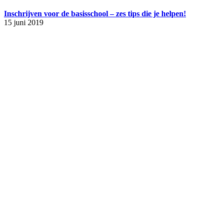
Inschrijven voor de basisschool – zes tips die je helpen!
15 juni 2019