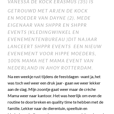
VANESSA DE KOCK ERASMUS (35) IS
GETROUWD MET ARJEN DE KOCK
EN MOEDER VAN DAYNE (2). MEDE
EIGENAAR VAN
SHPPR
EN
SHPPR
EVENTS
(KLEDINGWINKEL EN
EVENEMENTENBUREAU )DIT NAJAAR
LANCEERT SHPPR EVENTS EEN NIEUW
EVENEMENT VOOR HIPPE MOEDERS,
100% MAMA HET MAMA EVENT VAN
NEDERLAND
IN AHOY ROTTERDAM.
Na een weekje rust tijdens de feestdagen -want ja, het
was toch wel weer een druk jaar- gaan we weer lekker
aan de slag. Mijn zoontje gaat weer maar de crèche
Mama weer naar kantoor. Het was heerlijk om even de
routine te doorbreken en quality time te hebben met de
familie. Lekker naar de dierentuin, speeltuin en