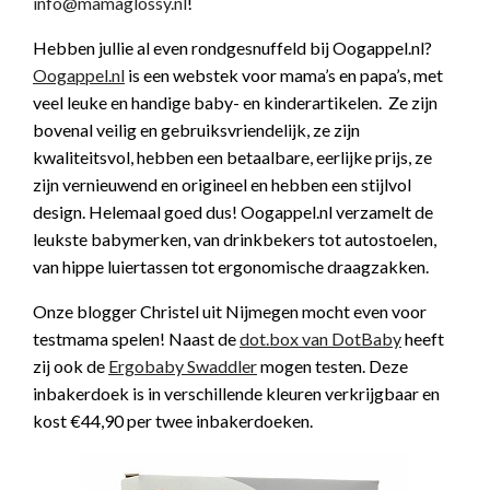
info@mamaglossy.nl
!
Hebben jullie al even rondgesnuffeld bij Oogappel.nl?
Oogappel.nl
is een webstek voor mama’s en papa’s, met
veel leuke en handige baby- en kinderartikelen. Ze zijn
bovenal veilig en gebruiksvriendelijk, ze zijn
kwaliteitsvol, hebben een betaalbare, eerlijke prijs, ze
zijn vernieuwend en origineel en hebben een stijlvol
design. Helemaal goed dus! Oogappel.nl verzamelt de
leukste babymerken, van drinkbekers tot autostoelen,
van hippe luiertassen tot ergonomische draagzakken.
Onze blogger Christel uit Nijmegen mocht even voor
testmama spelen! Naast de
dot.box van DotBaby
heeft
zij ook de
Ergobaby Swaddler
mogen testen. Deze
inbakerdoek is in verschillende kleuren verkrijgbaar en
kost €44,90 per twee inbakerdoeken.