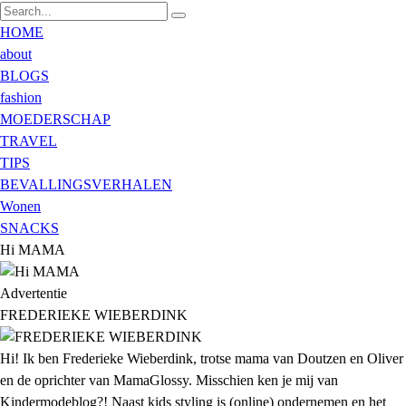
HOME
about
BLOGS
fashion
MOEDERSCHAP
TRAVEL
TIPS
BEVALLINGSVERHALEN
Wonen
SNACKS
Hi MAMA
Advertentie
FREDERIEKE WIEBERDINK
Hi! Ik ben Frederieke Wieberdink, trotse mama van Doutzen en Oliver
en de oprichter van MamaGlossy. Misschien ken je mij van
Kindermodeblog?! Naast kids styling is (online) ondernemen en het