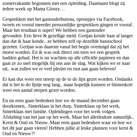
zomervakantie begonnen met een opleiding. Daarnaast blogt zij
iedere week op Mama Glossy…
Gesprekken met het gastouderbureau, oproepjes via Facebook,
tweets en vooral meerder persoonlijke gesprekken gingen er vooraf.
Maar het resultaat is super! We hebben een gastouder
gevonden. Een lieve & gezellige meid. Gertjan kende haar al langer
dan dat ik haar kende.. ze hebben zelf op dezelfde basisschool
gezeten. Gertjan was daarom vanaf het begin overtuigd dat zij het
moest worden. En ik was ook direct om toen we een gesprek
hadden gehad. Het is nu wachten op alle officiële papieren en dan
gaat ze zo snel mogelijk bij ons aan de slag. Wat kijken we er naar
uit.. wat zullen we er veel plezier en rust aan gaan beleven!
Er kan dus weer een streep op de to do lijst gezet worden. Ondanks
dat is het to do lijstje nog lang.. maar hopelijk kunnen er binnenkort
weer een aantal strepen gezet worden.
En nu eens gaan bedenken hoe we de maand december gaan
doorkomen.. Sinterklaas in het dorp, Sinterklaas op het werk,
Sinterklaas met familie. Opleidingen voor het werk volgen.
Afsluiting van het jaar op het werk. Maar het allerleukste natuurlijk..
Kerst & Oud en Nieuw. Maar eens gaan bedenken waar en hoe we
het dit jaar gaan vieren! Hebben jullie al leuke plannen voor kerst &
Oud en Nieuw?!