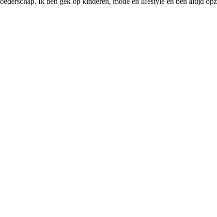
ederschap. Ik ben gek op kinderen, mode en lifestyle en ben altijd opzo