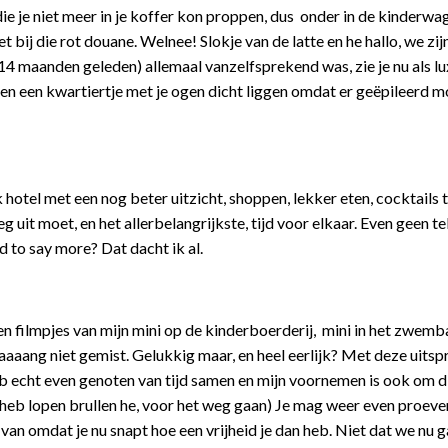
ie je niet meer in je koffer kon proppen, dus onder in de kinderw
 bij die rot douane. Welnee! Slokje van de latte en he hallo, we zij
4 maanden geleden) allemaal vanzelfsprekend was, zie je nu als lu
ven een kwartiertje met je ogen dicht liggen omdat er geëpileerd m
hotel met een nog beter uitzicht, shoppen, lekker eten, cocktails t
g uit moet, en het allerbelangrijkste, tijd voor elkaar. Even geen t
d to say more? Dat dacht ik al.
 en filmpjes van mijn mini op de kinderboerderij, mini in het zwemb
aaaang niet gemist. Gelukkig maar, en heel eerlijk? Met deze uitsp
heb echt even genoten van tijd samen en mijn voornemen is ook om d
t heb lopen brullen he, voor het weg gaan) Je mag weer even proeve
van omdat je nu snapt hoe een vrijheid je dan heb. Niet dat we nu 