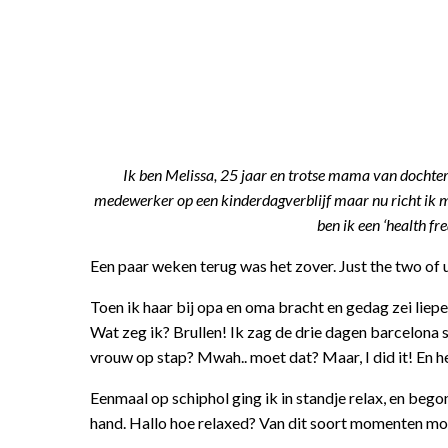
Ik ben
Melissa
, 25 jaar en trotse mama van docht
medewerker op een kinderdagverblijf maar nu richt ik mi
ben ik een ‘health fre
Een paar weken terug was het zover. Just the two of us
Toen ik haar bij opa en oma bracht en gedag zei liep
Wat zeg ik? Brullen! Ik zag de drie dagen barcelona 
vrouw op stap? Mwah.. moet dat? Maar, I did it! En he
Eenmaal op schiphol ging ik in standje relax, en begon
hand. Hallo hoe relaxed? Van dit soort momenten moet