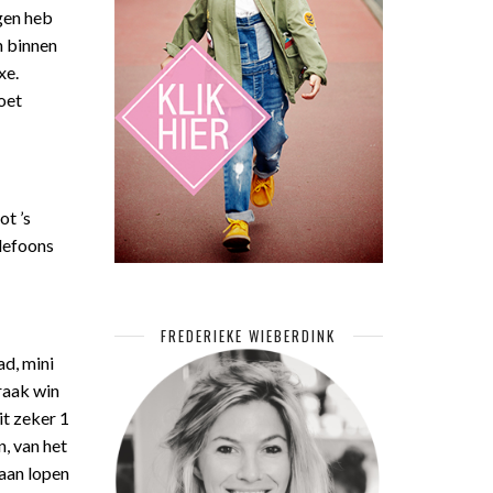
agen heb
n binnen
xe.
oet
ot ’s
elefoons
FREDERIEKE WIEBERDINK
ad, mini
raak win
it zeker 1
n, van het
gaan lopen