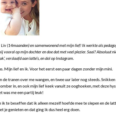
er Liv (14maanden) en samenwonend met mijn lief!
Ik werkte als pedago
j vooral op mijn dochter en doe dat met veel plezier. Saai? Absoluut ni
ak’, verslaafd aan latte’s, en dol op Instagram.
. Mijn lief en ik. Voor het eerst een paar dagen zonder mijn mini.
en de tranen over me wangen, en twee uur later nog steeds. Snikken
somber in, en ook mijn lief keek vanuit ze ooghoeken, met deze hys
t was me een partij leuk!
 ik te beseffen dat ik alleen mezelf hoefde mee te slepen en de latt
 je genieten en dat ging ik dus heel erg doen.