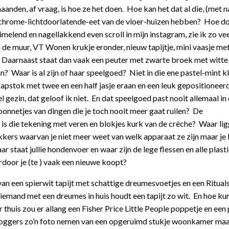
maanden, af vraag, is hoe ze het doen. Hoe kan het dat al die, (met 
hrome-lichtdoorlatende-eet van de vloer-huizen hebben? Hoe doe
ruimelend en nagellakkend even scroll in mijn instagram, zie ik zo vee
n de muur, VT Wonen krukje eronder, nieuw tapijtje, mini vaasje me
 Daarnaast staat dan vaak een peuter met zwarte broek met witte 
? Waar is al zijn of haar speelgoed? Niet in die ene pastel-mint k
 kapstok met twee en een half jasje eraan en een leuk gepositioneer
 gezin, dat geloof ik niet. En dat speelgoed past nooit allemaal in 
 bonnetjes van dingen die je toch nooit meer gaat ruilen? De
is die tekening met veren en blokjes kurk van de crèche? Waar lig
ekkers waarvan je niet meer weet van welk apparaat ze zijn maar je
r staat jullie hondenvoer en waar zijn de lege flessen en alle plas
door je (te ) vaak een nieuwe koopt?
van een spierwit tapijt met schattige dreumesvoetjes en een Ritual
emand met een dreumes in huis houdt een tapijt zo wit. En hoe kun
huis zou er allang een Fisher Price Little People poppetje en een 
 bloggers zo’n foto nemen van een opgeruimd stukje woonkamer maa