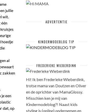
name
n jullie
l wit.
ADVERTENTIE
t één
kruisjes
leurige
d hoedje
KINDERMODEBLOG TIP
die
gen al
FREDERIEKE WIEBERDINK
 bewaart
tic zakken
Hi! Ik ben Frederieke Wieberdink,
trotse mama van Doutzen en Oliver
s
en de oprichter van MamaGlossy.
 je een
Misschien ken je mij van
plastic
Kindermodeblog?! Naast kids
r dat, op
styling is (online) ondernemen en