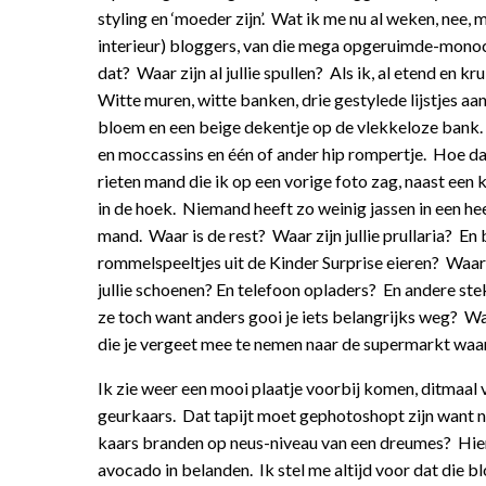
styling en ‘moeder zijn’. Wat ik me nu al weken, nee, 
interieur) bloggers, van die mega opgeruimde-monoc
dat? Waar zijn al jullie spullen? Als ik, al etend en k
Witte muren, witte banken, drie gestylede lijstjes aa
bloem en een beige dekentje op de vlekkeloze bank.
en moccassins en één of ander hip rompertje. Hoe dan
rieten mand die ik op een vorige foto zag, naast een
in de hoek. Niemand heeft zo weinig jassen in een heel
mand. Waar is de rest? Waar zijn jullie prullaria? En
rommelspeeltjes uit de Kinder Surprise eieren? Waar 
jullie schoenen? En telefoon opladers? En andere st
ze toch want anders gooi je iets belangrijks weg? Waa
die je vergeet mee te nemen naar de supermarkt waar
Ik zie weer een mooi plaatje voorbij komen, ditmaal 
geurkaars. Dat tapijt moet gephotoshopt zijn want ni
kaars branden op neus-niveau van een dreumes? Hier t
avocado in belanden. Ik stel me altijd voor dat die