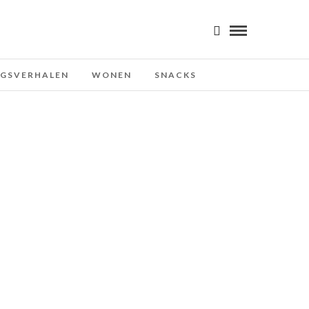
NGSVERHALEN
WONEN
SNACKS