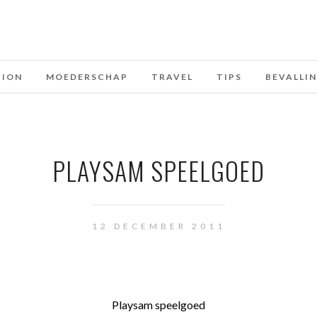
HION
MOEDERSCHAP
TRAVEL
TIPS
BEVALLI
PLAYSAM SPEELGOED
12 DECEMBER 2011
Playsam speelgoed