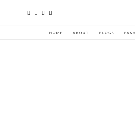
HOME
ABOUT
BLOGS
FAS