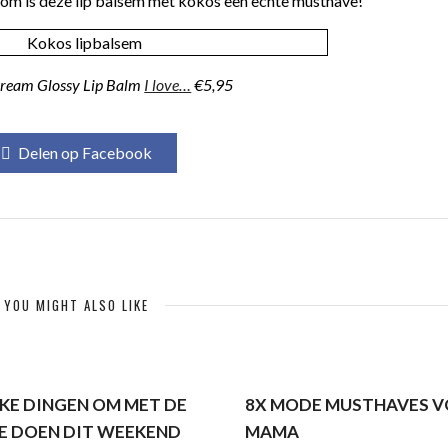
rom is deze lip balsem met kokos een echte musthave!
ream Glossy Lip Balm
I love…
€5,95
Delen op Facebook
YOU MIGHT ALSO LIKE
UKE DINGEN OM MET DE
8X MODE MUSTHAVES 
TE DOEN DIT WEEKEND
MAMA