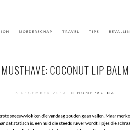
HION
MOEDERSCHAP
TRAVEL
TIPS
BEVALLI
MUSTHAVE: COCONUT LIP BALM
6 DECEMBER 2013 IN
HOMEPAGINA
eerste sneeuwvlokken die vandaag zouden gaan vallen. Maar merken
ar dat statisch is, een huid die steeds ruwer wordt, lipjes die schraa