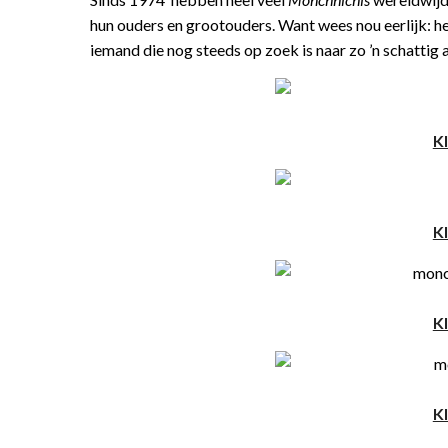
hun ouders en grootouders. Want wees nou eerlijk: he
iemand die nog steeds op zoek is naar zo ’n schattig 
Kl
Kl
Kl
Kl