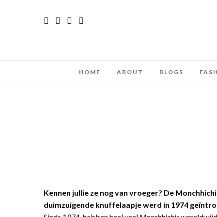
HOME
ABOUT
BLOGS
FAS
Kennen jullie ze nog van vroeger? De Monchhichi
duimzuigende knuffelaapje werd in 1974 geïntr
Sinds 1974 hebben heel veel
Monchhichis
wereldwijd