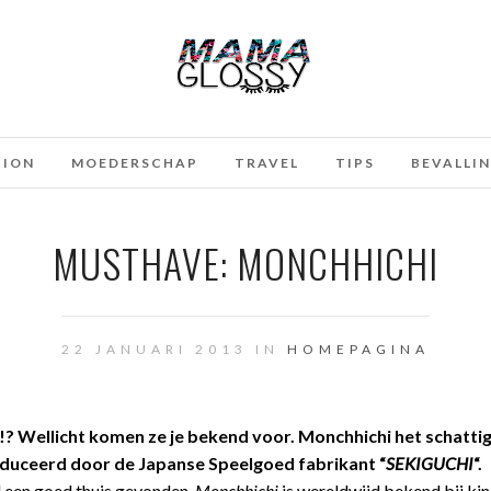
HION
MOEDERSCHAP
TRAVEL
TIPS
BEVALLI
MUSTHAVE: MONCHHICHI
22 JANUARI 2013 IN
HOMEPAGINA
!? Wellicht komen ze je bekend voor. Monchhichi het schatti
oduceerd door de Japanse Speelgoed fabrikant “
SEKIGUCHI
“.
 een goed thuis gevonden,
Monchhichi
is wereldwijd bekend bij kin