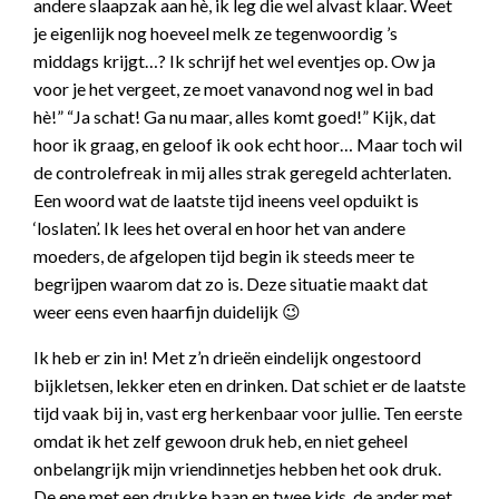
andere slaapzak aan hè, ik leg die wel alvast klaar. Weet
je eigenlijk nog hoeveel melk ze tegenwoordig ’s
middags krijgt…? Ik schrijf het wel eventjes op. Ow ja
voor je het vergeet, ze moet vanavond nog wel in bad
hè!” “Ja schat! Ga nu maar, alles komt goed!” Kijk, dat
hoor ik graag, en geloof ik ook echt hoor… Maar toch wil
de controlefreak in mij alles strak geregeld achterlaten.
Een woord wat de laatste tijd ineens veel opduikt is
‘loslaten’. Ik lees het overal en hoor het van andere
moeders, de afgelopen tijd begin ik steeds meer te
begrijpen waarom dat zo is. Deze situatie maakt dat
weer eens even haarfijn duidelijk 😉
Ik heb er zin in! Met z’n drieën eindelijk ongestoord
bijkletsen, lekker eten en drinken. Dat schiet er de laatste
tijd vaak bij in, vast erg herkenbaar voor jullie. Ten eerste
omdat ik het zelf gewoon druk heb, en niet geheel
onbelangrijk mijn vriendinnetjes hebben het ook druk.
De ene met een drukke baan en twee kids, de ander met