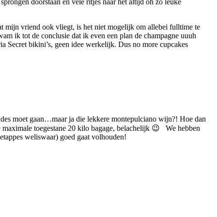
sprongen doorstaan en vele ritjes naar het altijd oh zo leuke
mijn vriend ook vliegt, is het niet mogelijk om allebei fulltime te
kwam ik tot de conclusie dat ik even een plan de champagne uuuh
 Secret bikini’s, geen idee werkelijk. Dus no more cupcakes
alades moet gaan…maar ja die lekkere montepulciano wijn?! Hoe dan
de maximale toegestane 20 kilo bagage, belachelijk 😉 We hebben
n etappes weliswaar) goed gaat volhouden!