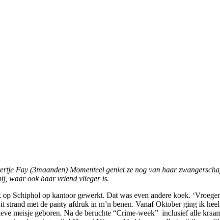
htertje Fay (3maanden) Momenteel
geniet ze nog van
haar zwangerschap
j, waar ook haar vriend vlieger is.
ik op Schiphol op kantoor gewerkt. Dat was even andere koek. ‘Vroeger
it strand met de panty afdruk in m’n benen. Vanaf Oktober ging ik heel
ve meisje geboren. Na de beruchte “Crime-week” inclusief alle kraamt