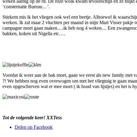
weken aardig op de rit. De roze wolk kwam tevoorschijn en ze blijkt ee
‘consternatie Bureau…’.
Stiekem mis ik het vliegen ook wel een beetje. Alhoewel ik waarschijnli
werken. Ik zal maar 2 vluchten per maand in mijn Mart Visser pakje 
campagne moet gaan maken….ik heb nog 4 weken… Een zwangerschap do
bakken, koken uit Nigella etc….
Voordat ik weer aan de bak moet, gaan we eerst als new family met v
?! We hebben nog even overwogen om met het vliegtuig te gaan maar 
even opgeschreven wat er mee moet ( ik houd van lijstjes) en het is 
Tot de volgende keer! XXTess
Delen op Facebook