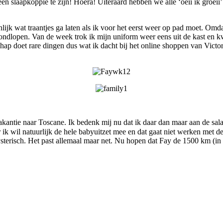
n slaapkoppie te zijn! Hoera! Uiteraard hebben we alle ‘oeii ik groeii’ 
jk wat traantjes ga laten als ik voor het eerst weer op pad moet. Omdat 
rondlopen. Van de week trok ik mijn uniform weer eens uit de kast en 
et rare dingen dus wat ik dacht bij het online shoppen van Victoria
akantie naar Toscane. Ik bedenk mij nu dat ik daar dan maar aan de s
ik wil natuurlijk de hele babyuitzet mee en dat gaat niet werken met 
hysterisch. Het past allemaal maar net. Nu hopen dat Fay de 1500 km (i