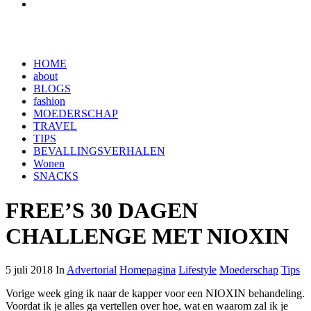
HOME
about
BLOGS
fashion
MOEDERSCHAP
TRAVEL
TIPS
BEVALLINGSVERHALEN
Wonen
SNACKS
FREE’S 30 DAGEN
CHALLENGE MET NIOXIN
5 juli 2018 In
Advertorial
Homepagina
Lifestyle
Moederschap
Tips
Vorige week ging ik naar de kapper voor een NIOXIN behandeling.
Voordat ik je alles ga vertellen over hoe, wat en waarom zal ik je