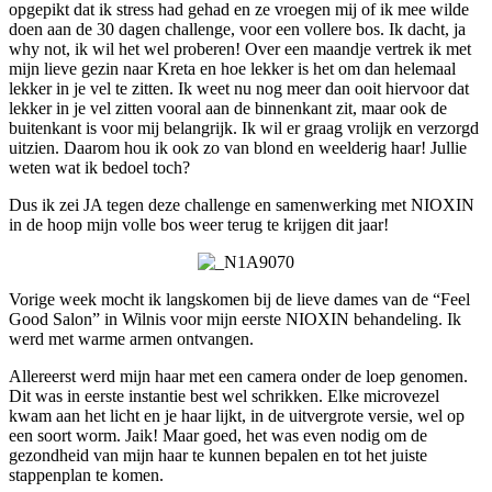
opgepikt dat ik stress had gehad en ze vroegen mij of ik mee wilde
doen aan de 30 dagen challenge, voor een vollere bos. Ik dacht, ja
why not, ik wil het wel proberen! Over een maandje vertrek ik met
mijn lieve gezin naar Kreta en hoe lekker is het om dan helemaal
lekker in je vel te zitten. Ik weet nu nog meer dan ooit hiervoor dat
lekker in je vel zitten vooral aan de binnenkant zit, maar ook de
buitenkant is voor mij belangrijk. Ik wil er graag vrolijk en verzorgd
uitzien. Daarom hou ik ook zo van blond en weelderig haar! Jullie
weten wat ik bedoel toch?
Dus ik zei JA tegen deze challenge en samenwerking met NIOXIN
in de hoop mijn volle bos weer terug te krijgen dit jaar!
Vorige week mocht ik langskomen bij de lieve dames van de “Feel
Good Salon” in Wilnis voor mijn eerste NIOXIN behandeling. Ik
werd met warme armen ontvangen.
Allereerst werd mijn haar met een camera onder de loep genomen.
Dit was in eerste instantie best wel schrikken. Elke microvezel
kwam aan het licht en je haar lijkt, in de uitvergrote versie, wel op
een soort worm. Jaik! Maar goed, het was even nodig om de
gezondheid van mijn haar te kunnen bepalen en tot het juiste
stappenplan te komen.