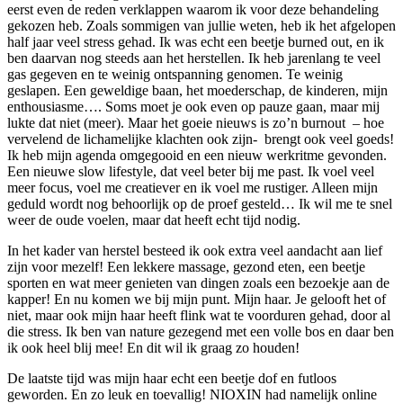
eerst even de reden verklappen waarom ik voor deze behandeling
gekozen heb. Zoals sommigen van jullie weten, heb ik het afgelopen
half jaar veel stress gehad. Ik was echt een beetje burned out, en ik
ben daarvan nog steeds aan het herstellen. Ik heb jarenlang te veel
gas gegeven en te weinig ontspanning genomen. Te weinig
geslapen. Een geweldige baan, het moederschap, de kinderen, mijn
enthousiasme…. Soms moet je ook even op pauze gaan, maar mij
lukte dat niet (meer). Maar het goeie nieuws is zo’n burnout – hoe
vervelend de lichamelijke klachten ook zijn- brengt ook veel goeds!
Ik heb mijn agenda omgegooid en een nieuw werkritme gevonden.
Een nieuwe slow lifestyle, dat veel beter bij me past. Ik voel veel
meer focus, voel me creatiever en ik voel me rustiger. Alleen mijn
geduld wordt nog behoorlijk op de proef gesteld… Ik wil me te snel
weer de oude voelen, maar dat heeft echt tijd nodig.
In het kader van herstel besteed ik ook extra veel aandacht aan lief
zijn voor mezelf! Een lekkere massage, gezond eten, een beetje
sporten en wat meer genieten van dingen zoals een bezoekje aan de
kapper! En nu komen we bij mijn punt. Mijn haar. Je gelooft het of
niet, maar ook mijn haar heeft flink wat te voorduren gehad, door al
die stress. Ik ben van nature gezegend met een volle bos en daar ben
ik ook heel blij mee! En dit wil ik graag zo houden!
De laatste tijd was mijn haar echt een beetje dof en futloos
geworden. En zo leuk en toevallig! NIOXIN had namelijk online