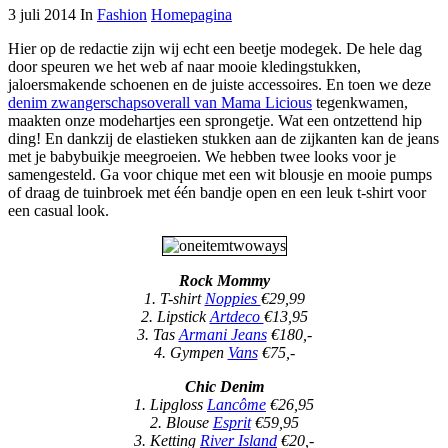
3 juli 2014 In
Fashion
Homepagina
Hier op de redactie zijn wij echt een beetje modegek. De hele dag
door speuren we het web af naar mooie kledingstukken,
jaloersmakende schoenen en de juiste accessoires. En toen we deze
denim zwangerschapsoverall van Mama Licious
tegenkwamen,
maakten onze modehartjes een sprongetje. Wat een ontzettend hip
ding! En dankzij de elastieken stukken aan de zijkanten kan de jeans
met je babybuikje meegroeien. We hebben twee looks voor je
samengesteld. Ga voor chique met een wit blousje en mooie pumps
of draag de tuinbroek met één bandje open en een leuk t-shirt voor
een casual look.
Rock Mommy
1. T-shirt
Noppies
€29,99
2. Lipstick
Artdeco
€13,95
3. Tas
Armani Jeans
€180,-
4. Gympen
Vans
€75,-
Chic Denim
1. Lipgloss
Lancôme
€26,95
2. Blouse
Esprit
€59,95
3. Ketting
River Island
€20,-