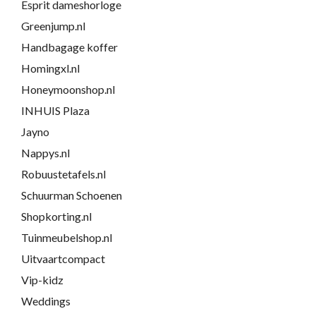
Esprit dameshorloge
Greenjump.nl
Handbagage koffer
Homingxl.nl
Honeymoonshop.nl
INHUIS Plaza
Jayno
Nappys.nl
Robuustetafels.nl
Schuurman Schoenen
Shopkorting.nl
Tuinmeubelshop.nl
Uitvaartcompact
Vip-kidz
Weddings