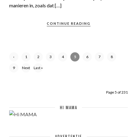
manieren in, zoals dat […]
CONTINUE READING
‹
1
2
3
4
5
6
7
8
Previ
9
Next
Last »
ous
›
Page 5 of 231
HI MAMA
ADVERTENTIE