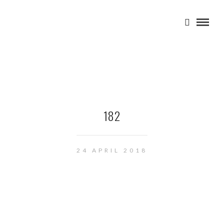
182
24 APRIL 2018