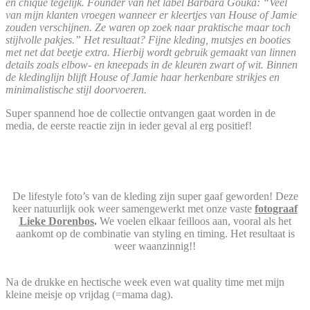
én chique tegelijk. Founder van het label Barbara Gouka: “Veel
van mijn klanten vroegen wanneer er kleertjes van House of Jamie
zouden verschijnen. Ze waren op zoek naar praktische maar toch
stijlvolle pakjes.” Het resultaat? Fijne kleding, mutsjes en booties
met net dat beetje extra. Hierbij wordt gebruik gemaakt van linnen
details zoals elbow- en kneepads in de kleuren zwart of wit. Binnen
de kledinglijn blijft House of Jamie haar herkenbare strikjes en
minimalistische stijl doorvoeren.
Super spannend hoe de collectie ontvangen gaat worden in de
media, de eerste reactie zijn in ieder geval al erg positief!
De lifestyle foto’s van de kleding zijn super gaaf geworden! Deze
keer natuurlijk ook weer samengewerkt met onze vaste
fotograaf
Lieke Dorenbos
.
We voelen elkaar feilloos aan, vooral als het
aankomt op de combinatie van styling en timing. Het resultaat is
weer waanzinnig!!
Na de drukke en hectische week even wat quality time met mijn
kleine meisje op vrijdag (=mama dag).