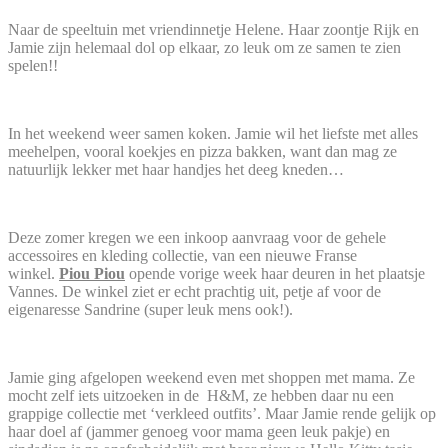
Naar de speeltuin met vriendinnetje Helene. Haar zoontje Rijk en
Jamie zijn helemaal dol op elkaar, zo leuk om ze samen te zien
spelen!!
In het weekend weer samen koken. Jamie wil het liefste met alles
meehelpen, vooral koekjes en pizza bakken, want dan mag ze
natuurlijk lekker met haar handjes het deeg kneden…
Deze zomer kregen we een inkoop aanvraag voor de gehele
accessoires en kleding collectie, van een nieuwe Franse
winkel.
Piou Piou
opende vorige week haar deuren in het plaatsje
Vannes. De winkel ziet er echt prachtig uit, petje af voor de
eigenaresse Sandrine (super leuk mens ook!).
Jamie ging afgelopen weekend even met shoppen met mama. Ze
mocht zelf iets uitzoeken in de H&M, ze hebben daar nu een
grappige collectie met ‘verkleed outfits’. Maar Jamie rende gelijk op
haar doel af (jammer genoeg voor mama geen leuk pakje) en