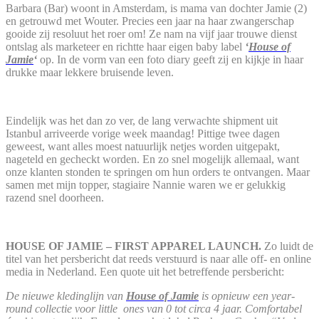
Barbara (Bar) woont in Amsterdam, is mama van dochter Jamie (2)
en getrouwd met Wouter. Precies een jaar na haar zwangerschap
gooide zij resoluut het roer om! Ze nam na vijf jaar trouwe dienst
ontslag als marketeer en richtte haar eigen baby label
‘
Hous
e of
Jamie
‘
op. In de vorm van een foto diary geeft zij en kijkje in haar
drukke maar lekkere bruisende leven.
Eindelijk was het dan zo ver, de lang verwachte shipment uit
Istanbul arriveerde vorige week maandag! Pittige twee dagen
geweest, want alles moest natuurlijk netjes worden uitgepakt,
nageteld en gecheckt worden. En zo snel mogelijk allemaal, want
onze klanten stonden te springen om hun orders te ontvangen. Maar
samen met mijn topper, stagiaire Nannie waren we er gelukkig
razend snel doorheen.
HOUSE OF JAMIE – FIRST APPAREL LAUNCH.
Zo luidt de
titel van het persbericht dat reeds verstuurd is naar alle off- en online
media in Nederland. Een quote uit het betreffende persbericht:
De nieuwe kledinglijn van
House of Jamie
is opnieuw een year-
round collectie voor little ones van 0 tot circa 4 jaar. Comfortabel