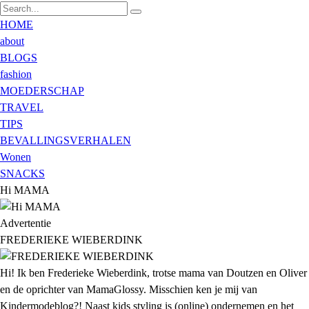
HOME
about
BLOGS
fashion
MOEDERSCHAP
TRAVEL
TIPS
BEVALLINGSVERHALEN
Wonen
SNACKS
Hi MAMA
Advertentie
FREDERIEKE WIEBERDINK
Hi! Ik ben Frederieke Wieberdink, trotse mama van Doutzen en Oliver
en de oprichter van MamaGlossy. Misschien ken je mij van
Kindermodeblog?! Naast kids styling is (online) ondernemen en het