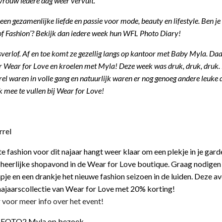
 vrouw iedere dag weer vervult.
een gezamenlijke liefde en passie voor mode, beauty en lifestyle. Ben j
of Fashion’? Bekijk dan iedere week hun WFL Photo Diary!
verlof. Af en toe komt ze gezellig langs op kantoor met Baby Myla. Daa
er Wear for Love en kroelen met Myla! Deze week was druk, druk, druk.
el waren in volle gang en natuurlijk waren er nog genoeg andere leuke
 mee te vullen bij Wear for Love!
fashion voor dit najaar hangt weer klaar om een plekje in je gard
 heerlijke shopavond in de Wear for Love boutique. Graag nodigen w
je en een drankje het nieuwe fashion seizoen in de luiden. Deze a
e najaarscollectie van Wear for Love met 20% korting!
r voor meer info over het event!