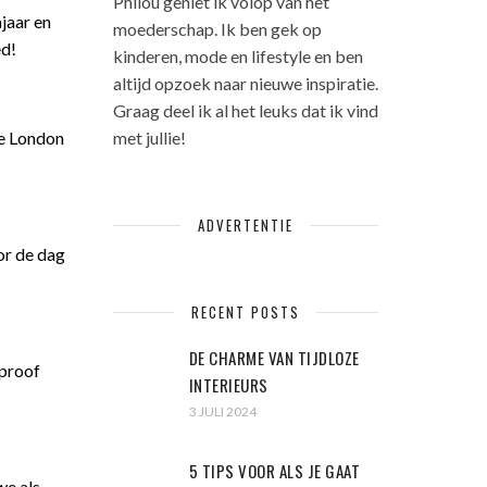
Philou geniet ik volop van het
jaar en
moederschap. Ik ben gek op
ed!
kinderen, mode en lifestyle en ben
altijd opzoek naar nieuwe inspiratie.
Graag deel ik al het leuks dat ik vind
met jullie!
ie London
ADVERTENTIE
or de dag
RECENT POSTS
DE CHARME VAN TIJDLOZE
 proof
INTERIEURS
3 JULI 2024
5 TIPS VOOR ALS JE GAAT
we als