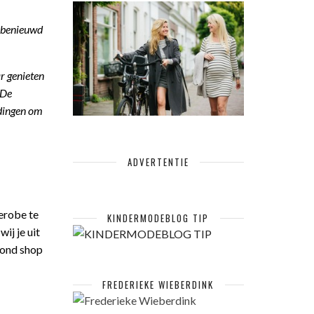
e benieuwd
r genieten
 De
 dingen om
ADVERTENTIE
erobe te
KINDERMODEBLOG TIP
ij je uit
vond shop
FREDERIEKE WIEBERDINK