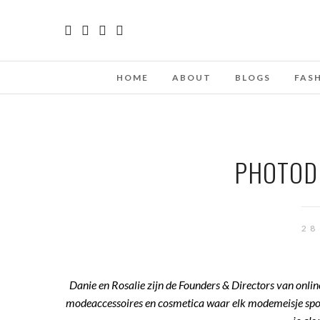
HOME
ABOUT
BLOGS
FAS
PHOTODI
28
Danie en Rosalie zijn de Founders & Directors van onli
modeaccessoires en cosmetica waar elk modemeisje sponta