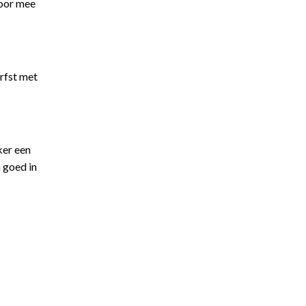
voor mee
erfst met
ker een
 goed in