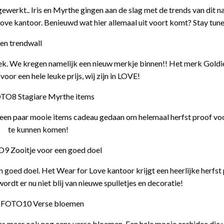
werkt.. Iris en Myrthe gingen aan de slag met de trends van dit na
ove kantoor. Benieuwd wat hier allemaal uit voort komt? Stay tun
eek. We kregen namelijk een nieuw merkje binnen!! Het merk Gold
 voor een hele leuke prijs, wij zijn in LOVE!
lf een paar mooie items cadeau gedaan om helemaal herfst proof vo
te kunnen komen!
n goed doel. Het Wear for Love kantoor krijgt een heerlijke herfst
dt er nu niet blij van nieuwe spulletjes en decoratie!
es maar ook nog eens verse bloemen. Een hele mooie orchidee die 