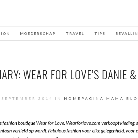
HION
MOEDERSCHAP
TRAVEL
TIPS
BEVALLI
ARY: WEAR FOR LOVE’S DANIE &
 SEPTEMBER 2014 IN
HOMEPAGINA
MAMA BL
ne fashion boutique
Wear for Love
. Wearforlove.com verkoopt kleding, 
an verliefd op wordt. Fabulous fashion voor elke gelegenheid, voor el