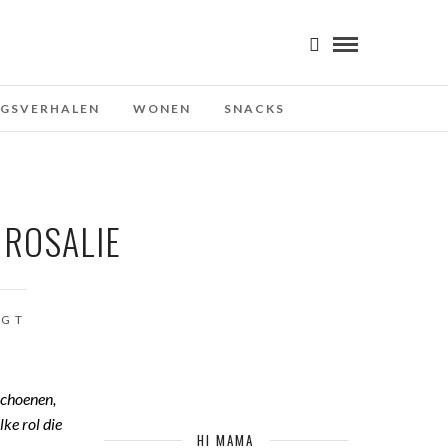
NGSVERHALEN
WONEN
SNACKS
 ROSALIE
OGT
schoenen,
ke rol die
HI MAMA