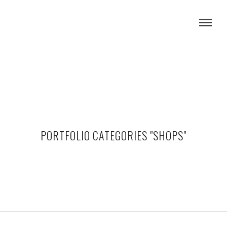
PORTFOLIO CATEGORIES "SHOPS"
4 NATURAL KIDS
KAYA SIERADEN
FIMSBAG
EARTH MAMA ANGEL BABY
BENJAMIN BENGEL