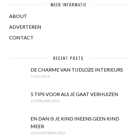
PETOZZI
MEER INFORMATIE
PETIT ET JOLIE
ABOUT
ROCK THAT LABEL
ADVERTEREN
CONTACT
RECENT POSTS
DE CHARME VAN TIJDLOZE INTERIEURS
3 JULI 2024
5 TIPS VOOR ALS JE GAAT VERHUIZEN
1 FEBRUARI 2024
EN DAN IS JE KIND INEENS GEEN KIND
MEER
28 NOVEMBER 2023