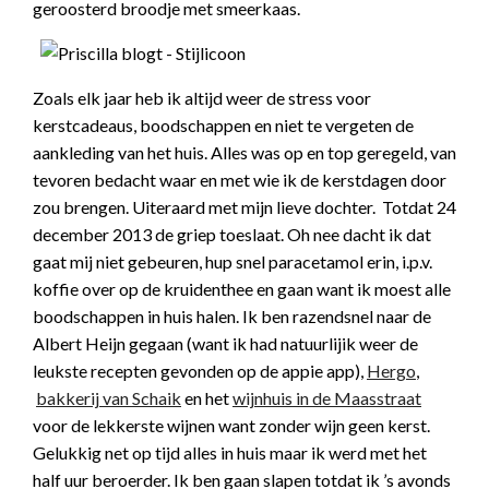
geroosterd broodje met smeerkaas.
Zoals elk jaar heb ik altijd weer de stress voor
kerstcadeaus, boodschappen en niet te vergeten de
aankleding van het huis. Alles was op en top geregeld, van
tevoren bedacht waar en met wie ik de kerstdagen door
zou brengen. Uiteraard met mijn lieve dochter. Totdat 24
december 2013 de griep toeslaat. Oh nee dacht ik dat
gaat mij niet gebeuren, hup snel paracetamol erin, i.p.v.
koffie over op de kruidenthee en gaan want ik moest alle
boodschappen in huis halen. Ik ben razendsnel naar de
Albert Heijn gegaan (want ik had natuurlijik weer de
leukste recepten gevonden op de appie app),
Hergo
,
bakkerij van Schaik
en het
wijnhuis in de Maasstraat
voor de lekkerste wijnen want zonder wijn geen kerst.
Gelukkig net op tijd alles in huis maar ik werd met het
half uur beroerder. Ik ben gaan slapen totdat ik ’s avonds