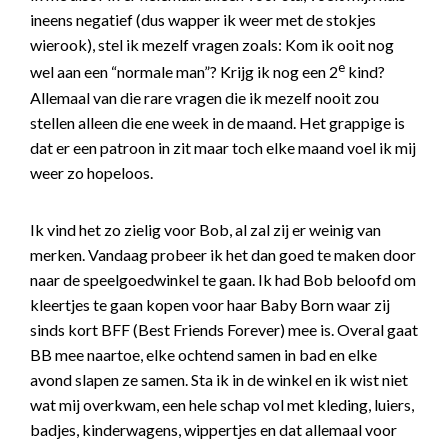
ineens negatief (dus wapper ik weer met de stokjes
wierook), stel ik mezelf vragen zoals: Kom ik ooit nog
e
wel aan een “normale man”? Krijg ik nog een 2
kind?
Allemaal van die rare vragen die ik mezelf nooit zou
stellen alleen die ene week in de maand. Het grappige is
dat er een patroon in zit maar toch elke maand voel ik mij
weer zo hopeloos.
Ik vind het zo zielig voor Bob, al zal zij er weinig van
merken. Vandaag probeer ik het dan goed te maken door
naar de speelgoedwinkel te gaan. Ik had Bob beloofd om
kleertjes te gaan kopen voor haar Baby Born waar zij
sinds kort BFF (Best Friends Forever) mee is. Overal gaat
BB mee naartoe, elke ochtend samen in bad en elke
avond slapen ze samen. Sta ik in de winkel en ik wist niet
wat mij overkwam, een hele schap vol met kleding, luiers,
badjes, kinderwagens, wippertjes en dat allemaal voor