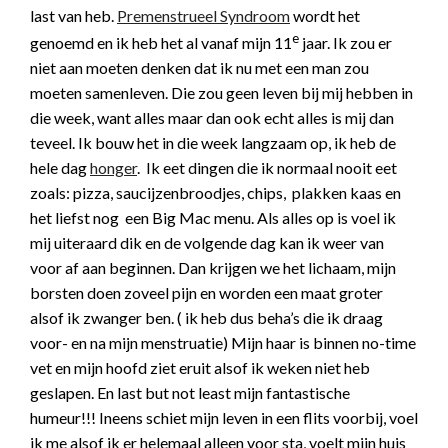
last van heb.
Premenstrueel Syndroom
wordt het
e
genoemd en ik heb het al vanaf mijn 11
jaar. Ik zou er
niet aan moeten denken dat ik nu met een man zou
moeten samenleven. Die zou geen leven bij mij hebben in
die week, want alles maar dan ook echt alles is mij dan
teveel. Ik bouw het in die week langzaam op, ik heb de
hele dag
honger
. Ik eet dingen die ik normaal nooit eet
zoals: pizza, saucijzenbroodjes, chips, plakken kaas en
het liefst nog een Big Mac menu. Als alles op is voel ik
mij uiteraard dik en de volgende dag kan ik weer van
voor af aan beginnen. Dan krijgen we het lichaam, mijn
borsten doen zoveel pijn en worden een maat groter
alsof ik zwanger ben. ( ik heb dus beha’s die ik draag
voor- en na mijn menstruatie) Mijn haar is binnen no-time
vet en mijn hoofd ziet eruit alsof ik weken niet heb
geslapen. En last but not least mijn fantastische
humeur!!! Ineens schiet mijn leven in een flits voorbij, voel
ik me alsof ik er helemaal alleen voor sta, voelt mijn huis