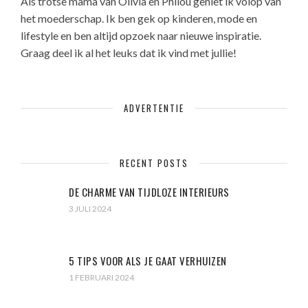
Als trotse mama van Olivia en Philou geniet ik volop van
het moederschap. Ik ben gek op kinderen, mode en
lifestyle en ben altijd opzoek naar nieuwe inspiratie.
Graag deel ik al het leuks dat ik vind met jullie!
ADVERTENTIE
RECENT POSTS
DE CHARME VAN TIJDLOZE INTERIEURS
3 JULI 2024
5 TIPS VOOR ALS JE GAAT VERHUIZEN
1 FEBRUARI 2024