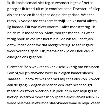
ik, ik kan helemaal niet tegen veranderingen of beter
gezegd : ik treed uit mijn comfort zone. Dochterlief sliep
als een roos en ik had geen oog dicht gedaan. Wat een
ramp, ik voelde me eenzaam terwijl ik elke nacht alleen
lig hahaha. Dit was niets voor mij, alles moest terug. Ik
belde mijn moeder op. Mam, morgen moet alles weer
terug hoor, ik voel me niet fijn bij de wissel. Schat, als jij
dat wilt dan doen we dat morgen terug. Maar ik ga nu
weer verder slapen. Ok, mama dank je wel, hou van jou
eindigde ons gesprek.
Ochtend! Bob wakker en keek schrikkerig om zich heen.
Bobbi, wil je vanavond weer in je eigen kamer slapen?
Jaaaaaa! Fjeeew ze was het met mij eens dus kon ik weer
aan de gang. 2 dagen verder en een kast beschadigd
maar alles stond weer op zijn plek en ik kon mijn geluk
niet op!Waarom moest ik nou perse alles verwisselen? Ik
wilde helemaal niet uit de slaapkamer waar ik mijn weeën