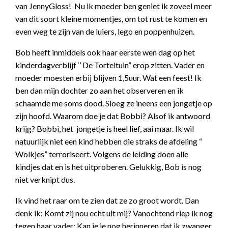
van JennyGloss! Nu ik moeder ben geniet ik zoveel meer
van dit soort kleine momentjes, om tot rust te komen en
even weg te zijn van de luiers, lego en poppenhuizen.
Bob heeft inmiddels ook haar eerste wen dag op het
kinderdagverblijf ‘’ De Torteltuin” erop zitten. Vader en
moeder moesten erbij blijven 1,5uur. Wat een feest! Ik
ben dan mijn dochter zo aan het observeren en ik
schaamde me soms dood. Sloeg ze ineens een jongetje op
zijn hoofd. Waarom doe je dat Bobbi? Alsof ik antwoord
krijg? Bobbi, het jongetje is heel lief, aai maar. Ik wil
natuurlijk niet een kind hebben die straks de afdeling “
Wolkjes” terroriseert. Volgens de leiding doen alle
kindjes dat en is het uitproberen. Gelukkig, Bob is nog
niet verknipt dus.
Ik vind het raar om te zien dat ze zo groot wordt. Dan
denk ik: Komt zij nou echt uit mij? Vanochtend riep ik nog
tegen haar vader: Kan je je nog herinneren dat ik zwanger