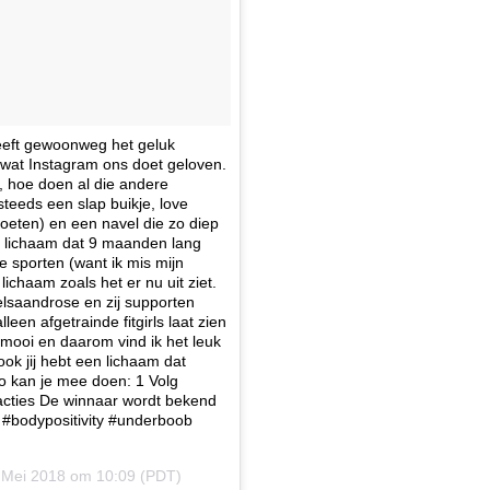
heeft gewoonweg het geluk
s wat Instagram ons doet geloven.
, hoe doen al die andere
teeds een slap buikje, love
oeten) en een navel die zo diep
 dit lichaam dat 9 maanden lang
e sporten (want ik mis mijn
lichaam zoals het er nu uit ziet.
@elsaandrose en zij supporten
een afgetrainde fitgirls laat zien
 mooi en daarom vind ik het leuk
ook jij hebt een lichaam dat
 kan je mee doen: 1 Volg
acties De winnaar wordt bekend
#bodypositivity #underboob
 Mei 2018 om 10:09 (PDT)