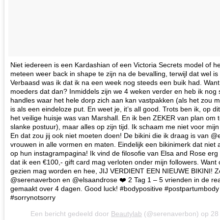
Niet iedereen is een Kardashian of een Victoria Secrets model of 
meteen weer back in shape te zijn na de bevalling, terwijl dat wel i
Verbaasd was ik dat ik na een week nog steeds een buik had. Want
moeders dat dan? Inmiddels zijn we 4 weken verder en heb ik nog s
handles waar het hele dorp zich aan kan vastpakken (als het zou m
is als een eindeloze put. En weet je, it’s all good. Trots ben ik, op
het veilige huisje was van Marshall. En ik ben ZEKER van plan om t
slanke postuur), maar alles op zijn tijd. Ik schaam me niet voor mijn 
En dat zou jij ook niet moeten doen! De bikini die ik draag is van 
vrouwen in alle vormen en maten. Eindelijk een bikinimerk dat niet all
op hun instagrampagina! Ik vind de filosofie van Elsa and Rose erg
dat ik een €100,- gift card mag verloten onder mijn followers. Want 
gezien mag worden en hee, JIJ VERDIENT EEN NIEUWE BIKINI! Zo
@serenaverbon en @elsaandrose ❤️ 2 Tag 1 – 5 vrienden in de re
gemaakt over 4 dagen. Good luck! #bodypositive #postpartumbody 
#sorrynotsorry
Een bericht gedeeld door
Beautylab
(@serenaverbon) op
28